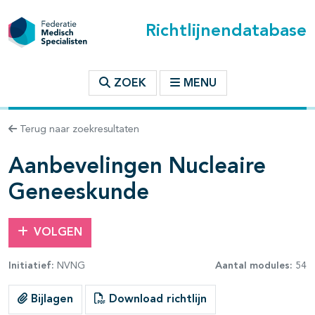
Richtlijnendatabase
t inhoudsopgave
ZOEK
MENU
n binnen deze richtlijn
Terug naar zoekresultaten
les openklappen
Aanbevelingen Nucleaire
Geneeskunde
pagina's open- en dichtklappen
VOLGEN
pagina's open- en dichtklappen
Initiatief:
NVNG
Aantal modules:
54
pagina's open- en dichtklappen
Bijlagen
Download richtlijn