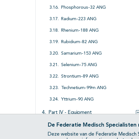
Phosphorous-32 ANG
Radium-223 ANG
Rhenium-188 ANG
Rubidium-82 ANG
Samarium-153 ANG
Selenium-75 ANG
Strontium-89 ANG
Technetium-99m ANG
Yttrium-90 ANG
Part IV - Equipment
De Federatie Medisch Specialisten
Part V - Radiation Dosimetry in Nuclear
Medicine
Deze website van de Federatie Medisch S