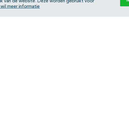
I
ik van de website. Deze worden gebruikt voor
k wil meer informatie
Back to top