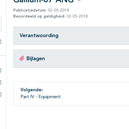
Gallium-67 ANG
Opties
Publicatiedatum:
02-05-2018
Beoordeeld op geldigheid:
02-05-2018
eken binnen deze richtlijn
Verantwoording
Alles openklappen
Bijlagen
Subpagina's open- en dichtklappen
Subpagina's open- en dichtklappen
Volgende:
Part IV - Equipment
Subpagina's open- en dichtklappen