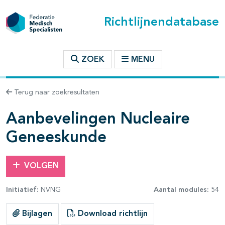
Richtlijnendatabase
t inhoudsopgave
ZOEK
MENU
n binnen deze richtlijn
Terug naar zoekresultaten
les openklappen
Aanbevelingen Nucleaire
Geneeskunde
pagina's open- en dichtklappen
VOLGEN
pagina's open- en dichtklappen
Initiatief:
NVNG
Aantal modules:
54
pagina's open- en dichtklappen
Bijlagen
Download richtlijn