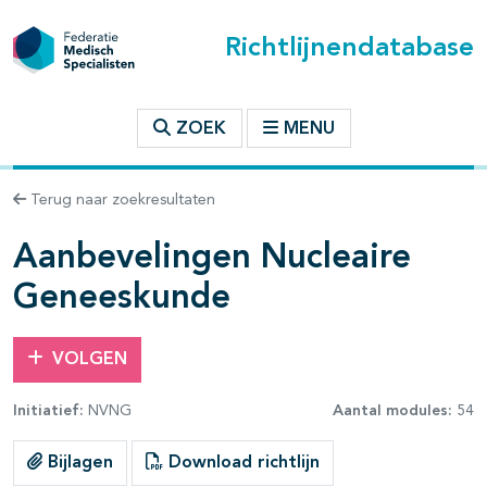
Richtlijnendatabase
t inhoudsopgave
ZOEK
MENU
n binnen deze richtlijn
Terug naar zoekresultaten
les openklappen
Aanbevelingen Nucleaire
Geneeskunde
pagina's open- en dichtklappen
VOLGEN
pagina's open- en dichtklappen
Initiatief:
NVNG
Aantal modules:
54
pagina's open- en dichtklappen
Bijlagen
Download richtlijn