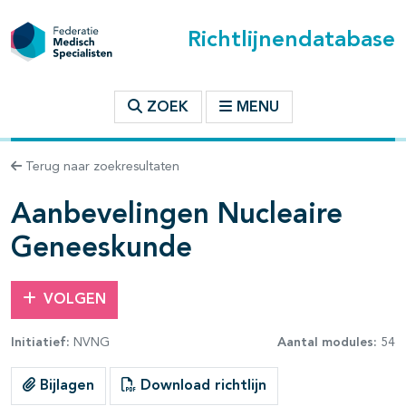
Richtlijnendatabase
t inhoudsopgave
ZOEK
MENU
n binnen deze richtlijn
Terug naar zoekresultaten
les openklappen
Aanbevelingen Nucleaire
Geneeskunde
pagina's open- en dichtklappen
VOLGEN
pagina's open- en dichtklappen
Initiatief:
NVNG
Aantal modules:
54
Bijlagen
Download richtlijn