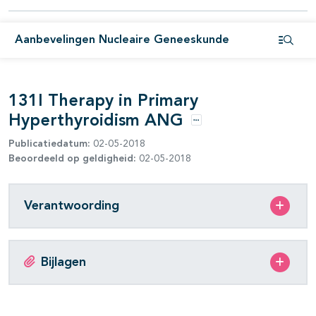
Aanbevelingen Nucleaire Geneeskunde
Open i
131I Therapy in Primary
Hyperthyroidism ANG
Opties
Publicatiedatum:
02-05-2018
Beoordeeld op geldigheid:
02-05-2018
pagina's open- en dichtklappen
pagina's open- en dichtklappen
Verantwoording
Bijlagen