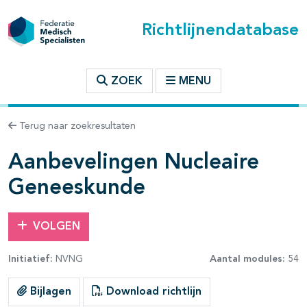
Richtlijnendatabase
t inhoudsopgave
ZOEK
MENU
n binnen deze richtlijn
Terug naar zoekresultaten
les openklappen
Aanbevelingen Nucleaire
Geneeskunde
pagina's open- en dichtklappen
VOLGEN
Initiatief:
NVNG
Aantal modules:
54
Bijlagen
Download richtlijn