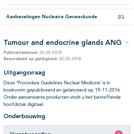
Aanbevelingen Nucleaire Geneeskunde
Open i
Tumour and endocrine glands ANG
Opt
Publicatiedatum:
02-05-2018
Beoordeeld op geldigheid:
02-05-2018
pagina's open- en dichtklappen
Uitgangsvraag
pagina's open- en dichtklappen
Deze ‘Procedure Guidelines Nuclear Medicine’ is in
boekvorm gepubliceerd en gelanceerd op 19-11-2016.
pagina's open- en dichtklappen
Onder aanverwante producten vindt u het betreffende
hoofdstuk digitaal.
Onderbouwing