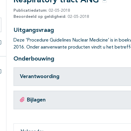
Respiratory tract ANG
Opties
Publicatiedatum:
02-05-2018
Beoordeeld op geldigheid:
02-05-2018
Uitgangsvraag
eken binnen deze richtlijn
Deze ‘Procedure Guidelines Nuclear Medicine’ is in boe
2016. Onder aanverwante producten vindt u het betreff
Alles openklappen
Onderbouwing
Verantwoording
Subpagina's open- en dichtklappen
Bijlagen