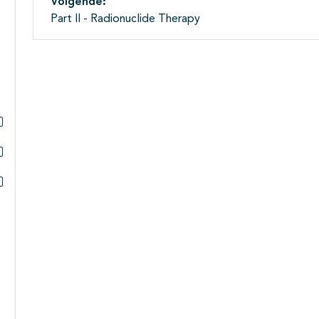
Volgende:
Part II - Radionuclide Therapy
Subpagina's open- en dichtklappen
Subpagina's open- en dichtklappen
Subpagina's open- en dichtklappen