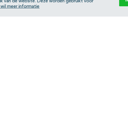
I
ik van de website. Deze worden gebruikt voor
k wil meer informatie
Back to top