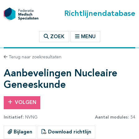
Richtlijnendatabase
t inhoudsopgave
ZOEK
MENU
n binnen deze richtlijn
Terug naar zoekresultaten
les openklappen
Aanbevelingen Nucleaire
Geneeskunde
pagina's open- en dichtklappen
VOLGEN
Initiatief:
NVNG
Aantal modules:
54
Bijlagen
Download richtlijn