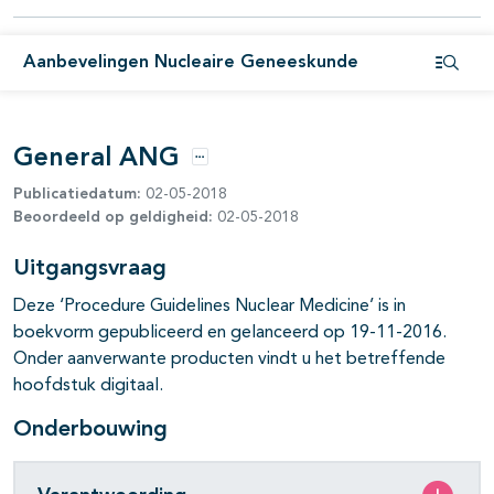
Aanbevelingen Nucleaire Geneeskunde
Open i
General ANG
Opties
Publicatiedatum:
02-05-2018
Beoordeeld op geldigheid:
02-05-2018
pagina's open- en dichtklappen
Uitgangsvraag
pagina's open- en dichtklappen
Deze ‘Procedure Guidelines Nuclear Medicine’ is in
boekvorm gepubliceerd en gelanceerd op 19-11-2016.
pagina's open- en dichtklappen
Onder aanverwante producten vindt u het betreffende
hoofdstuk digitaal.
Onderbouwing