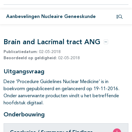
Aanbevelingen Nucleaire Geneeskunde
Open i
Brain and Lacrimal tract ANG
Opties
Publicatiedatum:
02-05-2018
Beoordeeld op geldigheid:
02-05-2018
pagina's open- en dichtklappen
Uitgangsvraag
pagina's open- en dichtklappen
Deze ‘Procedure Guidelines Nuclear Medicine’ is in
boekvorm gepubliceerd en gelanceerd op 19-11-2016.
pagina's open- en dichtklappen
Onder aanverwante producten vindt u het betreffende
hoofdstuk digitaal.
Onderbouwing