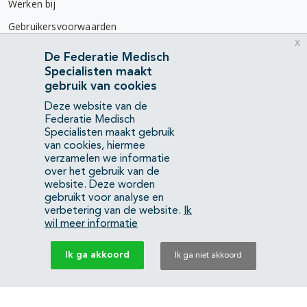
Werken bij
Gebruikersvoorwaarden
x
Privacyverklaring
De Federatie Medisch
Specialisten maakt
Contact
gebruik van cookies
Mercatorlaan 1200
Deze website van de
3528 BL Utrecht
Federatie Medisch
Specialisten maakt gebruik
van cookies, hiermee
(088) 505 34 34
verzamelen we informatie
info@richtlijnendatabase.nl
over het gebruik van de
website. Deze worden
gebruikt voor analyse en
YouTube
LinkedIn
verbetering van de website.
Ik
wil meer informatie
KvK Federatie Medisch Specialisten:
40483480
Ik ga akkoord
Ik ga niet akkoord
Privacyverklaring
Back to top