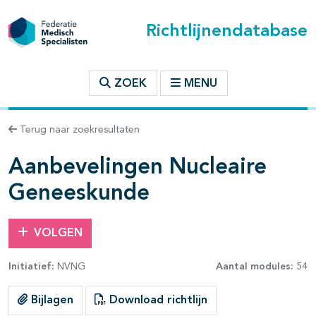
Richtlijnendatabase
t inhoudsopgave
ZOEK
MENU
n binnen deze richtlijn
Terug naar zoekresultaten
les openklappen
Aanbevelingen Nucleaire
Geneeskunde
pagina's open- en dichtklappen
VOLGEN
Initiatief:
NVNG
Aantal modules:
54
Bijlagen
Download richtlijn