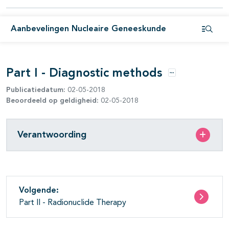
Aanbevelingen Nucleaire Geneeskunde
Open i
Part I - Diagnostic methods
Opties
Publicatiedatum:
02-05-2018
Beoordeeld op geldigheid:
02-05-2018
pagina's open- en dichtklappen
Verantwoording
pagina's open- en dichtklappen
pagina's open- en dichtklappen
Volgende:
Part II - Radionuclide Therapy