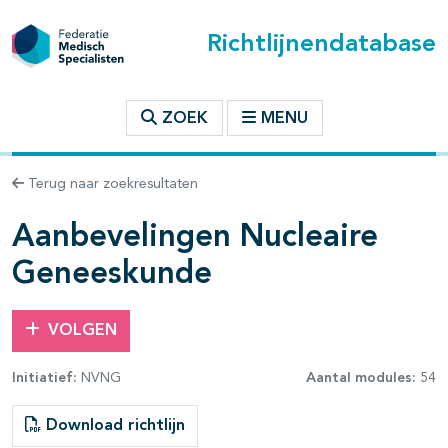
Richtlijnendatabase
t inhoudsopgave
ZOEK
MENU
n binnen deze richtlijn
Terug naar zoekresultaten
les openklappen
Aanbevelingen Nucleaire
Geneeskunde
pagina's open- en dichtklappen
VOLGEN
Initiatief:
NVNG
Aantal modules:
54
Download richtlijn