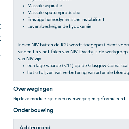
Massale aspiratie
Massale sputumproductie
Ernstige hemodynamische instabiliteit
Levensbedreigende hypoxemie
Subpagina's open- en dichtklappen
Indien NIV buiten de ICU wordt toegepast dient vooraf
Subpagina's open- en dichtklappen
vinden t.a.v het falen van NIV. Daarbij is de werkgroe
van NIV zijn:
Subpagina's open- en dichtklappen
een lage waarde (<11) op de Glasgow Coma scale 
het uitblijven van verbetering van arteriële bloe
Overwegingen
Bij deze module zijn geen overwegingen geformuleerd.
Onderbouwing
Achtergrond