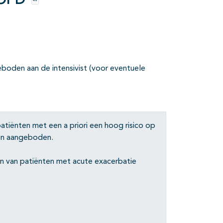
 COPD
Opties
eboden aan de intensivist (voor even­tuele
atiënten met een a priori een hoog risi­co op
den aangeboden.
en van patiënten met acute exacerbatie