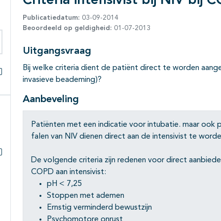
Criteria intensivist bij NIV bij
Publicatiedatum:
03-09-2014
Beoordeeld op geldigheid:
01-07-2013
Uitgangsvraag
eken binnen deze richtlijn
Bij welke criteria dient de patiënt direct te worden aang
invasieve beademing)?
Alles openklappen
Aanbeveling
Patiënten met een indicatie voor intubatie. maar ook p
falen van NIV dienen direct aan de intensivist te wor
De volgende criteria zijn redenen voor direct aanbied
Subpagina's open- en dichtklappen
COPD aan intensivist:
pH < 7,25
Stoppen met ademen
Ernstig verminderd bewustzijn
Psychomotore onrust