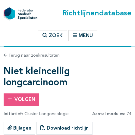
Richtlijnendatabase
t inhoudsopgave
ZOEK
MENU
n binnen deze richtlijn
Terug naar zoekresultaten
les openklappen
Niet kleincellig
longcarcinoom
VOLGEN
Initiatief:
Cluster Longoncologie
Aantal modules:
74
Bijlagen
Download richtlijn
pagina's open- en dichtklappen