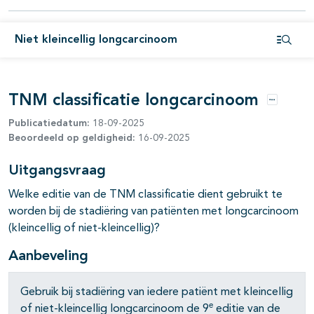
pagina's open- en dichtklappen
Niet kleincellig longcarcinoom
pagina's open- en dichtklappen
Open i
pagina's open- en dichtklappen
TNM classificatie longcarcinoom
pagina's open- en dichtklappen
Opties
Publicatiedatum:
18-09-2025
pagina's open- en dichtklappen
Beoordeeld op geldigheid:
16-09-2025
Uitgangsvraag
pagina's open- en dichtklappen
Welke editie van de TNM classificatie dient gebruikt te
worden bij de stadiëring van patiënten met longcarcinoom
pagina's open- en dichtklappen
(kleincellig of niet-kleincellig)?
Aanbeveling
Gebruik bij stadiëring van iedere patiënt met kleincellig
e
of niet-kleincellig longcarcinoom de 9
editie van de