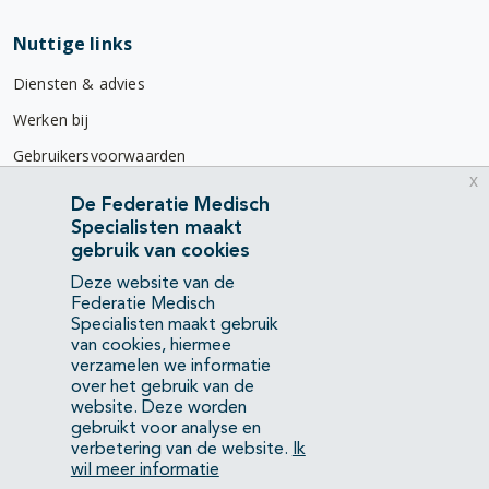
Nuttige links
Diensten & advies
Werken bij
Gebruikersvoorwaarden
x
Privacyverklaring
De Federatie Medisch
Specialisten maakt
Contact
gebruik van cookies
Mercatorlaan 1200
Deze website van de
3528 BL Utrecht
Federatie Medisch
Specialisten maakt gebruik
van cookies, hiermee
(088) 505 34 34
verzamelen we informatie
info@richtlijnendatabase.nl
over het gebruik van de
website. Deze worden
gebruikt voor analyse en
YouTube
LinkedIn
verbetering van de website.
Ik
wil meer informatie