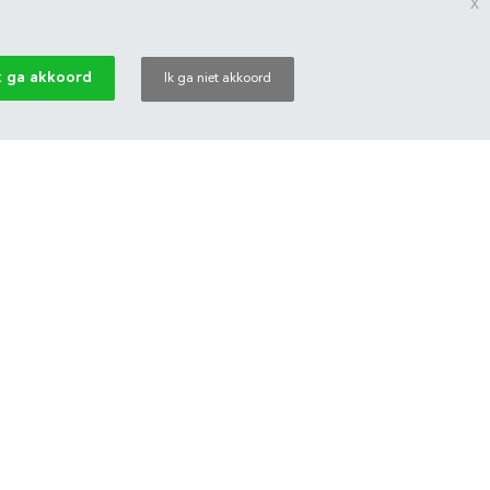
x
k ga akkoord
Ik ga niet akkoord