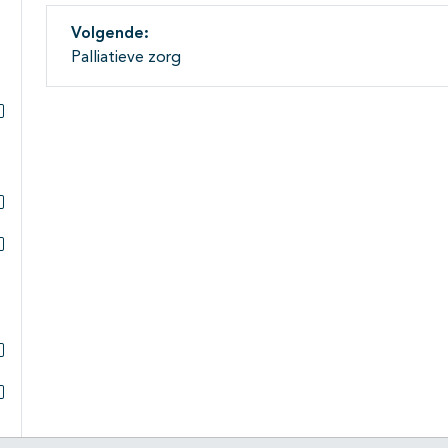
Volgende:
Palliatieve zorg
Subpagina's open- en dichtklappen
Subpagina's open- en dichtklappen
Subpagina's open- en dichtklappen
Subpagina's open- en dichtklappen
Subpagina's open- en dichtklappen