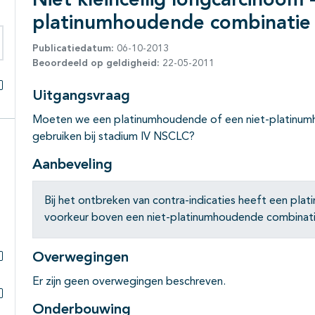
Niet kleincellig longcarcinoom -
platinumhoudende combinatie
Publicatiedatum:
06-10-2013
eken binnen deze richtlijn
Beoordeeld op geldigheid:
22-05-2011
Uitgangsvraag
Alles openklappen
Moeten we een platinumhoudende of een niet-platinu
gebruiken bij stadium IV NSCLC?
Aanbeveling
Bij het ontbreken van contra-indicaties heeft een p
voorkeur boven een niet-platinumhoudende combinati
Overwegingen
Subpagina's open- en dichtklappen
Er zijn geen overwegingen beschreven.
Onderbouwing
Subpagina's open- en dichtklappen