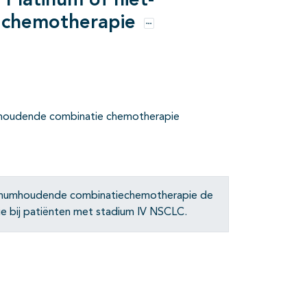
 Platinum of niet-
 chemotherapie
Opties
mhoudende combinatie chemotherapie
latinumhoudende combinatiechemotherapie de
e bij patiënten met stadium IV NSCLC.