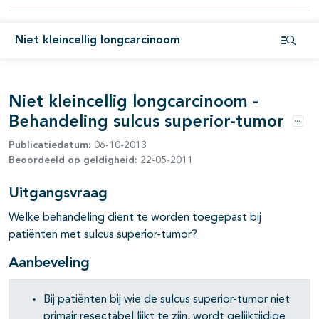
pagina's open- en dichtklappen
Niet kleincellig longcarcinoom
pagina's open- en dichtklappen
Open i
Niet kleincellig longcarcinoom -
Behandeling sulcus superior-tumor
Opti
Publicatiedatum:
06-10-2013
Beoordeeld op geldigheid:
22-05-2011
Uitgangsvraag
pagina's open- en dichtklappen
Welke behandeling dient te worden toegepast bij
patiënten met sulcus superior-tumor?
pagina's open- en dichtklappen
Aanbeveling
pagina's open- en dichtklappen
Bij patiënten bij wie de sulcus superior-tumor niet
primair resectabel lijkt te zijn, wordt gelijktijdige