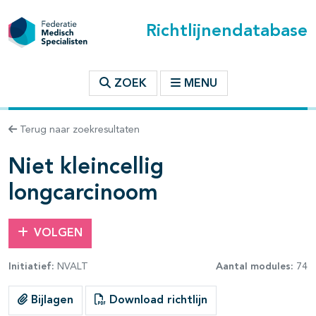
Richtlijnendatabase
t inhoudsopgave
ZOEK
MENU
n binnen deze richtlijn
Terug naar zoekresultaten
les openklappen
Niet kleincellig
longcarcinoom
VOLGEN
Initiatief:
NVALT
Aantal modules:
74
Bijlagen
Download richtlijn
pagina's open- en dichtklappen