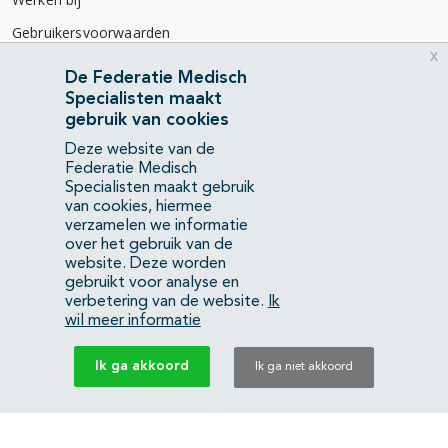
Gebruikersvoorwaarden
x
Privacyverklaring
De Federatie Medisch
Specialisten maakt
Contact
gebruik van cookies
Mercatorlaan 1200
Deze website van de
3528 BL Utrecht
Federatie Medisch
Specialisten maakt gebruik
van cookies, hiermee
(088) 505 34 34
verzamelen we informatie
info@richtlijnendatabase.nl
over het gebruik van de
website. Deze worden
gebruikt voor analyse en
YouTube
LinkedIn
verbetering van de website.
Ik
wil meer informatie
KvK Federatie Medisch Specialisten:
40483480
Ik ga akkoord
Ik ga niet akkoord
Privacyverklaring
Back to top