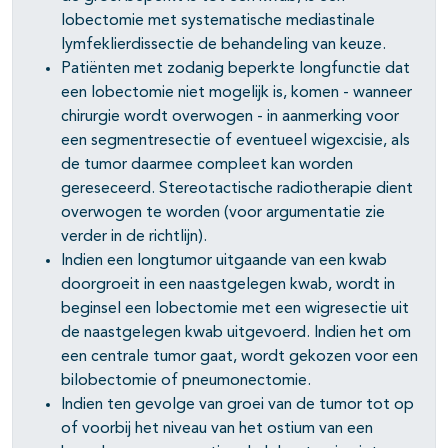
pagina's open- en dichtklappen
lobectomie met systematische mediastinale
lymfeklierdissectie de behandeling van keuze.
pagina's open- en dichtklappen
Patiënten met zodanig beperkte longfunctie dat
pagina's open- en dichtklappen
een lobectomie niet mogelijk is, komen - wanneer
chirurgie wordt overwogen - in aanmerking voor
pagina's open- en dichtklappen
een segmentresectie of eventueel wigexcisie, als
de tumor daarmee compleet kan worden
gereseceerd. Stereotactische radiotherapie dient
overwogen te worden (voor argumentatie zie
pagina's open- en dichtklappen
verder in de richtlijn).
pagina's open- en dichtklappen
Indien een longtumor uitgaande van een kwab
doorgroeit in een naastgelegen kwab, wordt in
beginsel een lobectomie met een wigresectie uit
de naastgelegen kwab uitgevoerd. Indien het om
een centrale tumor gaat, wordt gekozen voor een
bilobectomie of pneumonectomie.
Indien ten gevolge van groei van de tumor tot op
of voorbij het niveau van het ostium van een