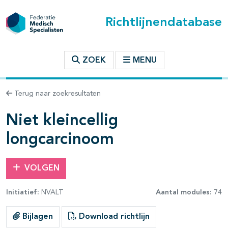
Richtlijnendatabase
t inhoudsopgave
ZOEK
MENU
n binnen deze richtlijn
Terug naar zoekresultaten
les openklappen
Niet kleincellig
longcarcinoom
VOLGEN
Initiatief:
NVALT
Aantal modules:
74
Bijlagen
Download richtlijn
pagina's open- en dichtklappen