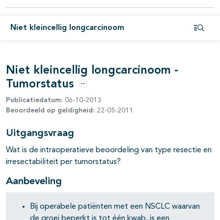
pagina's open- en dichtklappen
Niet kleincellig longcarcinoom
Open i
Niet kleincellig longcarcinoom -
Tumorstatus
Opties
Publicatiedatum:
06-10-2013
Beoordeeld op geldigheid:
22-05-2011
Uitgangsvraag
Wat is de intraoperatieve beoordeling van type resectie en
irresectabiliteit per tumorstatus?
Aanbeveling
pagina's open- en dichtklappen
Bij operabele patiënten met een NSCLC waarvan
de groei beperkt is tot één kwab, is een