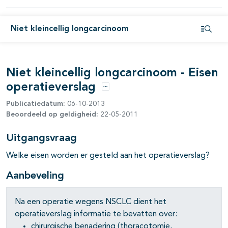
pagina's open- en dichtklappen
Niet kleincellig longcarcinoom
Open i
Niet kleincellig longcarcinoom - Eisen
operatieverslag
Opties
Publicatiedatum:
06-10-2013
Beoordeeld op geldigheid:
22-05-2011
Uitgangsvraag
Welke eisen worden er gesteld aan het operatieverslag?
Aanbeveling
Na een operatie wegens NSCLC dient het
pagina's open- en dichtklappen
operatieverslag informatie te bevatten over:
chirurgische benadering (thoracotomie,