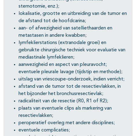
pagina's open- en dichtklappen
sternotomie, enz.);
lokalisatie, grootte en uitbreiding van de tumor en
pagina's open- en dichtklappen
de afstand tot de hoofdcarina;
pagina's open- en dichtklappen
aan- of afwezigheid van satelliethaarden en
metastasen in andere kwabben;
pagina's open- en dichtklappen
lymfeklierstations (extranodale groei) en
gebruikte chirurgische techniek voor evaluatie van
mediastinale lymfeklieren;
aanwezigheid en aspect van pleuravocht;
pagina's open- en dichtklappen
eventuele pleurale lavage (tijdstip en methode);
pagina's open- en dichtklappen
uitslag van vriescoupe-onderzoek, indien verricht;
afstand van de tumor tot de resectievlakken, in
het bijzonder het bronchusresectievlak;
radicaliteit van de resectie (R0, R1 of R2);
plaats van eventuele clips als markering van
resectievlakken;
peroperatief overleg met andere disciplines;
eventuele complicaties;