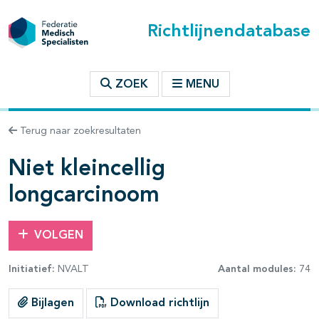
Richtlijnendatabase
t inhoudsopgave
ZOEK
MENU
n binnen deze richtlijn
Terug naar zoekresultaten
les openklappen
Niet kleincellig
longcarcinoom
VOLGEN
Initiatief:
NVALT
Aantal modules:
74
Bijlagen
Download richtlijn
pagina's open- en dichtklappen