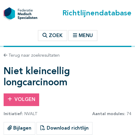
Richtlijnendatabase
t inhoudsopgave
ZOEK
MENU
n binnen deze richtlijn
Terug naar zoekresultaten
les openklappen
Niet kleincellig
longcarcinoom
VOLGEN
Initiatief:
NVALT
Aantal modules:
74
Bijlagen
Download richtlijn
pagina's open- en dichtklappen