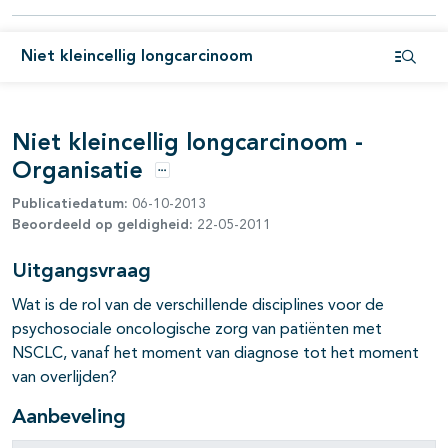
pagina's open- en dichtklappen
Niet kleincellig longcarcinoom
pagina's open- en dichtklappen
Open i
pagina's open- en dichtklappen
Niet kleincellig longcarcinoom -
pagina's open- en dichtklappen
Organisatie
Opties
pagina's open- en dichtklappen
Publicatiedatum:
06-10-2013
Beoordeeld op geldigheid:
22-05-2011
Uitgangsvraag
pagina's open- en dichtklappen
Wat is de rol van de verschillende disciplines voor de
pagina's open- en dichtklappen
psychosociale oncologische zorg van patiënten met
NSCLC, vanaf het moment van diagnose tot het moment
van overlijden?
Aanbeveling