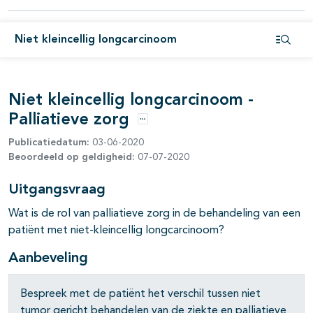
pagina's open- en dichtklappen
Niet kleincellig longcarcinoom
pagina's open- en dichtklappen
Open i
pagina's open- en dichtklappen
Niet kleincellig longcarcinoom -
pagina's open- en dichtklappen
Palliatieve zorg
Opties
Publicatiedatum:
03-06-2020
pagina's open- en dichtklappen
Beoordeeld op geldigheid:
07-07-2020
Uitgangsvraag
Wat is de rol van palliatieve zorg in de behandeling van een
pagina's open- en dichtklappen
patiënt met niet-kleincellig longcarcinoom?
pagina's open- en dichtklappen
Aanbeveling
Bespreek met de patiënt het verschil tussen niet
tumor gericht behandelen van de ziekte en palliatieve