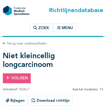
Richtlijnendatabase
t inhoudsopgave
ZOEK
MENU
n binnen deze richtlijn
Terug naar zoekresultaten
les openklappen
Niet kleincellig
longcarcinoom
VOLGEN
Initiatief:
NVALT
Aantal modules:
74
Bijlagen
Download richtlijn
pagina's open- en dichtklappen