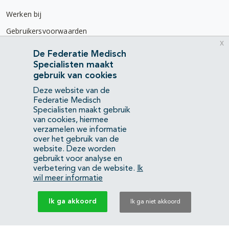
Werken bij
Gebruikersvoorwaarden
x
Privacyverklaring
De Federatie Medisch
Specialisten maakt
Contact
gebruik van cookies
Mercatorlaan 1200
Deze website van de
3528 BL Utrecht
Federatie Medisch
Specialisten maakt gebruik
van cookies, hiermee
(088) 505 34 34
verzamelen we informatie
info@richtlijnendatabase.nl
over het gebruik van de
website. Deze worden
gebruikt voor analyse en
YouTube
LinkedIn
verbetering van de website.
Ik
wil meer informatie
KvK Federatie Medisch Specialisten:
40483480
Ik ga akkoord
Ik ga niet akkoord
Privacyverklaring