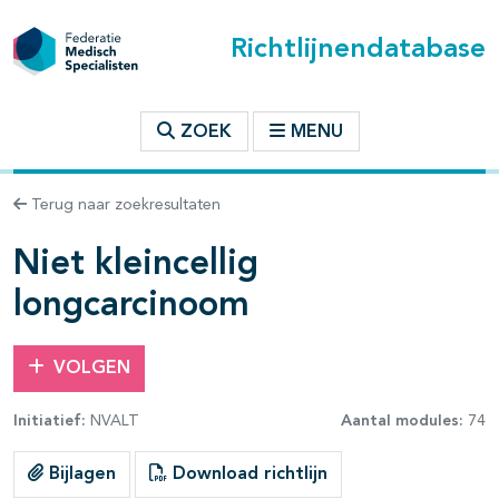
Richtlijnendatabase
t inhoudsopgave
ZOEK
MENU
n binnen deze richtlijn
Terug naar zoekresultaten
les openklappen
Niet kleincellig
longcarcinoom
VOLGEN
Initiatief:
NVALT
Aantal modules:
74
Bijlagen
Download richtlijn
pagina's open- en dichtklappen