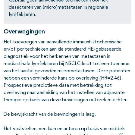
Gebruik geen aanvullende technieken voor het
pagina's open- en dichtklappen
detecteren van (micro)metastasen in regionale
pagina's open- en dichtklappen
lymfeklieren.
pagina's open- en dichtklappen
Overwegingen
pagina's open- en dichtklappen
Het toevoegen van aanvullende immuunhistochemische
en/of pcr technieken aan de standaard HE-gebaseerde
diagnostiek voor het herkennen van metastasen in
mediastinale lymfeklieren bij NSCLC leidt tot een toename
pagina's open- en dichtklappen
van het aantal gevonden micrometastasen. Deze patiënten
pagina's open- en dichtklappen
hebben een verminderde kans op overleving (HR=2.46).
Prospectieve predictieve data met betrekking tot
overleving naar aanleiding van het instellen van adjuvante
therapie op basis van deze bevindingen ontbreken echter.
De bewijskracht van de bevindingen is laag.
Het vaststellen, verslaan en acteren op basis van middels