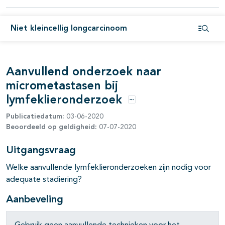
Niet kleincellig longcarcinoom
Open i
Aanvullend onderzoek naar
micrometastasen bij
lymfeklieronderzoek
Opties
Publicatiedatum:
03-06-2020
Beoordeeld op geldigheid:
07-07-2020
Uitgangsvraag
Welke aanvullende lymfeklieronderzoeken zijn nodig voor
adequate stadiering?
Aanbeveling
pagina's open- en dichtklappen