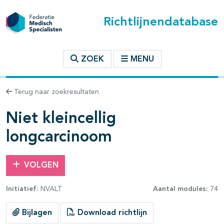
Richtlijnendatabase
t inhoudsopgave
ZOEK
MENU
n binnen deze richtlijn
Terug naar zoekresultaten
les openklappen
Niet kleincellig
longcarcinoom
VOLGEN
Initiatief:
NVALT
Aantal modules:
74
Bijlagen
Download richtlijn
pagina's open- en dichtklappen