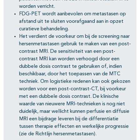
pagina's open- en dichtklappen
worden verricht.
FDG-PET wordt aanbevolen om metastasen op
pagina's open- en dichtklappen
afstand uit te sluiten voorafgaand aan in opzet
pagina's open- en dichtklappen
curatieve behandeling.
Het verdient de voorkeur om bij de screening naar
pagina's open- en dichtklappen
hersenmetastasen gebruik te maken van een post-
contrast MRI. De sensitiviteit van een post-
contrast MRI kan worden verhoogd door een
dubbele dosis contrast te gebruiken of, indien
pagina's open- en dichtklappen
beschikbaar, door het toepassen van de MTC
pagina's open- en dichtklappen
techniek. Om logistieke redenen kan ook gekozen
worden voor een post-contrast-CT, bij voorkeur
met een dubbele dosis contrast. De klinische
waarde van nieuwere MRI-technieken is nog niet
duidelijk, maar wellicht kunnen perfusie en diffusie
MRI een bijdrage leveren bij de differentiatie
tussen therapie effecten en werkelijke progressie
(zie de Richtlijn hersenmetastasen).