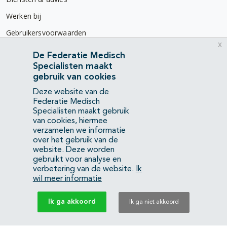
Werken bij
Gebruikersvoorwaarden
x
Privacyverklaring
De Federatie Medisch
Specialisten maakt
Contact
gebruik van cookies
Mercatorlaan 1200
Deze website van de
3528 BL Utrecht
Federatie Medisch
Specialisten maakt gebruik
van cookies, hiermee
(088) 505 34 34
verzamelen we informatie
info@richtlijnendatabase.nl
over het gebruik van de
website. Deze worden
gebruikt voor analyse en
YouTube
LinkedIn
verbetering van de website.
Ik
wil meer informatie
KvK Federatie Medisch Specialisten:
40483480
Ik ga akkoord
Ik ga niet akkoord
Privacyverklaring