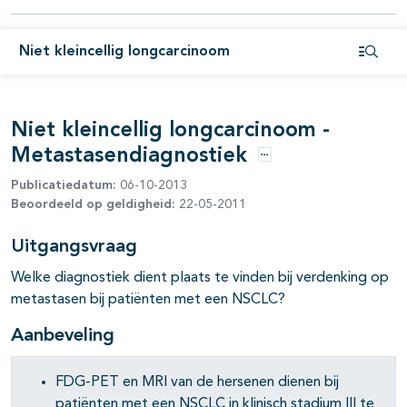
Niet kleincellig longcarcinoom
Open i
Niet kleincellig longcarcinoom -
Metastasendiagnostiek
Opties
Publicatiedatum:
06-10-2013
Beoordeeld op geldigheid:
22-05-2011
Uitgangsvraag
Welke diagnostiek dient plaats te vinden bij verdenking op
metastasen bij patiënten met een NSCLC?
Aanbeveling
pagina's open- en dichtklappen
FDG-PET en MRI van de hersenen dienen bij
patiënten met een NSCLC in klinisch stadium III te