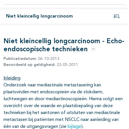
Niet kleincellig longcarcinoom
Open i
Niet kleincellig longcarcinoom - Echo-
endoscopische technieken
Opties
Publicatiedatum:
06-10-2013
Beoordeeld op geldigheid:
22-05-2011
Inleiding
Onderzoek naar mediastinale metastasering kan
plaatsvinden met endoscopieën via de slokdarm,
luchtwegen en door mediastinoscopieën. Hierna volgt een
overzicht over de waarde en plaatsbepaling van deze
technieken bij het aantonen of uitsluiten van mediastinale
pagina's open- en dichtklappen
metastasen bij patiënten met NSCLC naar aanleiding van
één van de uitgangsvragen (zie
bijlage
).