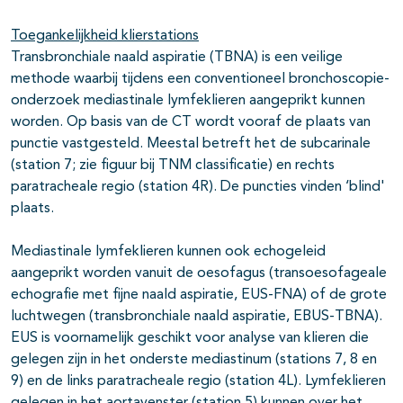
pagina's open- en dichtklappen
Toegankelijkheid klierstations
pagina's open- en dichtklappen
Transbronchiale naald aspiratie (TBNA) is een veilige
methode waarbij tijdens een conventioneel bronchoscopie-
pagina's open- en dichtklappen
onderzoek mediastinale lymfeklieren aangeprikt kunnen
pagina's open- en dichtklappen
worden. Op basis van de CT wordt vooraf de plaats van
punctie vastgesteld. Meestal betreft het de subcarinale
(station 7; zie figuur bij TNM classificatie) en rechts
paratracheale regio (station 4R). De puncties vinden ‘blind'
pagina's open- en dichtklappen
plaats.
pagina's open- en dichtklappen
Mediastinale lymfeklieren kunnen ook echogeleid
aangeprikt worden vanuit de oesofagus (transoesofageale
echografie met fijne naald aspiratie, EUS-FNA) of de grote
luchtwegen (transbronchiale naald aspiratie, EBUS-TBNA).
EUS is voornamelijk geschikt voor analyse van klieren die
gelegen zijn in het onderste mediastinum (stations 7, 8 en
9) en de links paratracheale regio (station 4L). Lymfeklieren