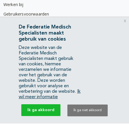
Werken bij
Gebruikersvoorwaarden
x
Privacyverklaring
De Federatie Medisch
Specialisten maakt
Contact
gebruik van cookies
Mercatorlaan 1200
Deze website van de
3528 BL Utrecht
Federatie Medisch
Specialisten maakt gebruik
van cookies, hiermee
(088) 505 34 34
verzamelen we informatie
info@richtlijnendatabase.nl
over het gebruik van de
website. Deze worden
gebruikt voor analyse en
YouTube
LinkedIn
verbetering van de website.
Ik
wil meer informatie
KvK Federatie Medisch Specialisten:
40483480
Ik ga akkoord
Ik ga niet akkoord
Privacyverklaring