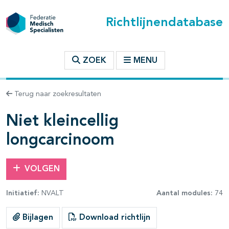
Richtlijnendatabase
t inhoudsopgave
ZOEK
MENU
n binnen deze richtlijn
Terug naar zoekresultaten
les openklappen
Niet kleincellig
longcarcinoom
VOLGEN
Initiatief:
NVALT
Aantal modules:
74
Bijlagen
Download richtlijn
pagina's open- en dichtklappen