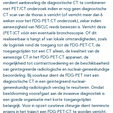
verdient aanbeveling de diagnostische CT te combineren
met PET/CT onderzoek indien er nog geen diagnostische
CT scan van de thorax is verricht (of verricht meer dan 6
weken voor het FDG-PET-CT onderzoek), zeker indien
aanwezigheid van NSCLC reeds bewezen is. Verricht deze
(PET-)CT vóór een eventuele bronchoscopie. Of dit
realiseerbaar is hangt af van lokale omstandigheden, zoals
de logistiek rond de toegang tot de FDG-PET-CT, de
toegangstijden tot een CT alleen, de kwaliteit van de
aanwezige CT in het FDG-PET-CT apparaat, de
mogelijkheid tot contrasttoediening en de beschikbaarheid
van geïntegreerde radiologische en nucleair-geneeskundige
beoordeling. Bij voorkeur dient de FDG-PET met een
diagnostische CT in een geïntegreerd nucleair-
geneeskundig-radiologisch verslag te resulteren. Omdat
beeldvorming voorafgaat aan de invasieve diagnostiek is
een goede organisatie met korte toegangstijden
belangrijk. Voor in opzet curatieve chirurgie dient tenminste
ergens in het traject een FDG-PET-CT te worden verricht.