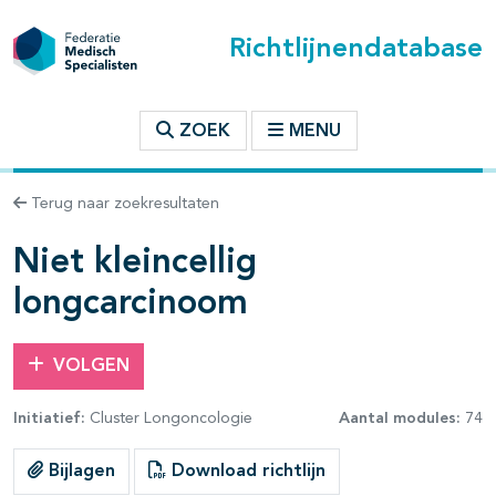
Richtlijnendatabase
t inhoudsopgave
ZOEK
MENU
n binnen deze richtlijn
Terug naar zoekresultaten
les openklappen
Niet kleincellig
longcarcinoom
VOLGEN
Initiatief:
Cluster Longoncologie
Aantal modules:
74
Bijlagen
Download richtlijn
pagina's open- en dichtklappen