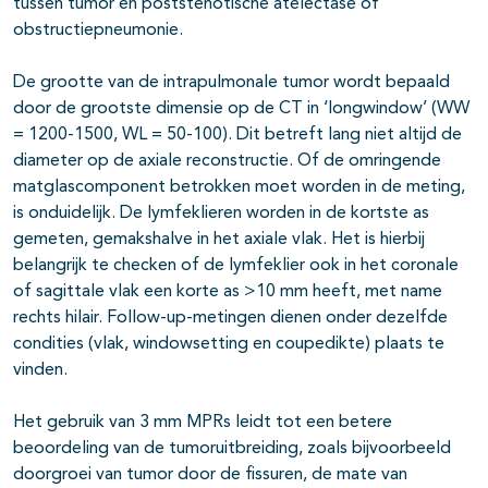
tussen tumor en poststenotische atelectase of
obstructiepneumonie.
De grootte van de intrapulmonale tumor wordt bepaald
door de grootste dimensie op de CT in ‘longwindow’ (WW
= 1200-1500, WL = 50-100). Dit betreft lang niet altijd de
diameter op de axiale reconstructie. Of de omringende
matglascomponent betrokken moet worden in de meting,
is onduidelijk. De lymfeklieren worden in de kortste as
gemeten, gemakshalve in het axiale vlak. Het is hierbij
belangrijk te checken of de lymfeklier ook in het coronale
of sagittale vlak een korte as >10 mm heeft, met name
rechts hilair. Follow-up-metingen dienen onder dezelfde
condities (vlak, windowsetting en coupedikte) plaats te
vinden.
Het gebruik van 3 mm MPRs leidt tot een betere
beoordeling van de tumoruitbreiding, zoals bijvoorbeeld
doorgroei van tumor door de fissuren, de mate van