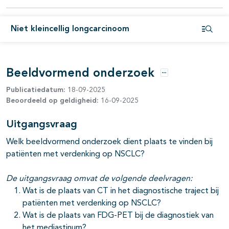
Niet kleincellig longcarcinoom
Open i
Beeldvormend onderzoek
Opties
Publicatiedatum:
18-09-2025
Beoordeeld op geldigheid:
16-09-2025
Uitgangsvraag
Welk beeldvormend onderzoek dient plaats te vinden bij
patiënten met verdenking op NSCLC?
De uitgangsvraag omvat de volgende deelvragen:
Wat is de plaats van CT in het diagnostische traject bij
patiënten met verdenking op NSCLC?
pagina's open- en dichtklappen
Wat is de plaats van FDG-PET bij de diagnostiek van
het mediastinum?