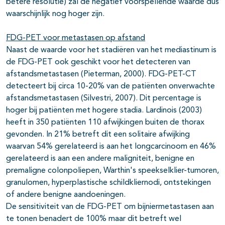
betere resolutie) zal de negatief voorspellende waarde dus
waarschijnlijk nog hoger zijn.
FDG-PET voor metastasen op afstand
Naast de waarde voor het stadiëren van het mediastinum is
de FDG-PET ook geschikt voor het detecteren van
afstandsmetastasen (Pieterman, 2000). FDG-PET-CT
detecteert bij circa 10-20% van de patiënten onverwachte
afstandsmetastasen (Silvestri, 2007). Dit percentage is
hoger bij patiënten met hogere stadia. Lardinois (2003)
heeft in 350 patiënten 110 afwijkingen buiten de thorax
gevonden. In 21% betreft dit een solitaire afwijking
waarvan 54% gerelateerd is aan het longcarcinoom en 46%
gerelateerd is aan een andere maligniteit, benigne en
premaligne colonpoliepen, Warthin's speekselklier-tumoren,
granulomen, hyperplastische schildkliernodi, ontstekingen
of andere benigne aandoeningen.
De sensitiviteit van de FDG-PET om bijniermetastasen aan
te tonen benadert de 100% maar dit betreft wel