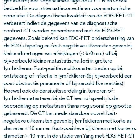
gebaseerd) een zogenaamde lage dosis CT is en vooral
bedoeld is voor attenuatiecorrectie en voor anatomische
correlatie. De diagnostische kwaliteit van de FDG-PET-CT
verbetert indien de gegevens van de diagnostische
contrast-CT worden gecombineerd met de FDG-PET
gegevens. Zoals bekend kan FDG-PET onderschatting van
de FDG stapeling en fout-negatieve uitkomsten geven bij
kleine afmetingen van afwijkingen (< 6-8 mm) of bij
bijvoorbeeld kleine metastatische foci in grotere
lymfeklieren. Fout-positieve uitkomsten treden op bij
ontsteking of infectie in lymfeklieren (bij bijvoorbeeld een
post obstructie pneumonie of bij sarcoid like reacties).
Hoewel ook de densiteitsverdeling in tumoren of
lymfekliermetastasen bij de CT een rol speelt, is de
beoordeling op metastasen thans nog vooral op grootte
gebaseerd. De CT kan mede daardoor zowel fout-
negatieve uitkomsten geven bij lymfeklieren met korte as
diameter ≤ 10 mm en fout-positieve bij klieren met korte as
diameter > 10 mm. In de studie van Yang met FDG-PET-CT