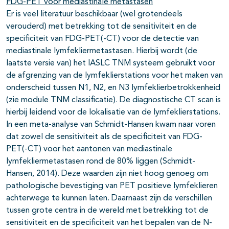
FDG-PET voor mediastinale metastasen
Er is veel literatuur beschikbaar (wel grotendeels
verouderd) met betrekking tot de sensitiviteit en de
specificiteit van FDG-PET(-CT) voor de detectie van
mediastinale lymfekliermetastasen. Hierbij wordt (de
laatste versie van) het IASLC TNM systeem gebruikt voor
de afgrenzing van de lymfeklierstations voor het maken van
onderscheid tussen N1, N2, en N3 lymfeklierbetrokkenheid
(zie module TNM classificatie). De diagnostische CT scan is
hierbij leidend voor de lokalisatie van de lymfeklierstations.
In een meta-analyse van Schmidt-Hansen kwam naar voren
dat zowel de sensitiviteit als de specificiteit van FDG-
PET(-CT) voor het aantonen van mediastinale
lymfekliermetastasen rond de 80% liggen (Schmidt-
Hansen, 2014). Deze waarden zijn niet hoog genoeg om
pathologische bevestiging van PET positieve lymfeklieren
achterwege te kunnen laten. Daarnaast zijn de verschillen
tussen grote centra in de wereld met betrekking tot de
sensitiviteit en de specificiteit van het bepalen van de N-