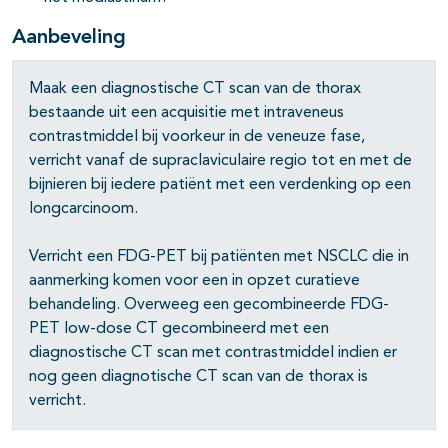
pagina's open- en dichtklappen
Aanbeveling
pagina's open- en dichtklappen
Maak een diagnostische CT scan van de thorax
pagina's open- en dichtklappen
bestaande uit een acquisitie met intraveneus
pagina's open- en dichtklappen
contrastmiddel bij voorkeur in de veneuze fase,
verricht vanaf de supraclaviculaire regio tot en met de
bijnieren bij iedere patiënt met een verdenking op een
longcarcinoom.
pagina's open- en dichtklappen
pagina's open- en dichtklappen
Verricht een FDG-PET bij patiënten met NSCLC die in
aanmerking komen voor een in opzet curatieve
behandeling. Overweeg een gecombineerde FDG-
PET low-dose CT gecombineerd met een
diagnostische CT scan met contrastmiddel indien er
nog geen diagnotische CT scan van de thorax is
verricht.