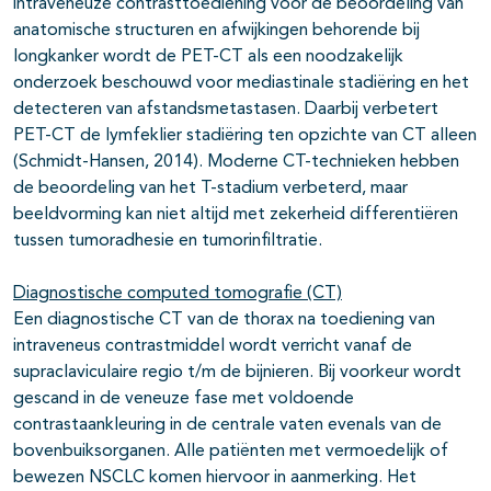
intraveneuze contrasttoediening voor de beoordeling van
anatomische structuren en afwijkingen behorende bij
longkanker wordt de PET-CT als een noodzakelijk
onderzoek beschouwd voor mediastinale stadiëring en het
detecteren van afstandsmetastasen. Daarbij verbetert
PET-CT de lymfeklier stadiëring ten opzichte van CT alleen
(Schmidt-Hansen, 2014). Moderne CT-technieken hebben
de beoordeling van het T-stadium verbeterd, maar
beeldvorming kan niet altijd met zekerheid differentiëren
tussen tumoradhesie en tumorinfiltratie.
Diagnostische computed tomografie (CT)
Een diagnostische CT van de thorax na toediening van
intraveneus contrastmiddel wordt verricht vanaf de
supraclaviculaire regio t/m de bijnieren. Bij voorkeur wordt
gescand in de veneuze fase met voldoende
contrastaankleuring in de centrale vaten evenals van de
bovenbuiksorganen. Alle patiënten met vermoedelijk of
bewezen NSCLC komen hiervoor in aanmerking. Het