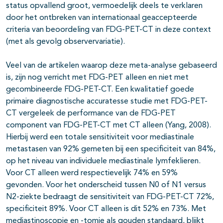
status opvallend groot, vermoedelijk deels te verklaren
door het ontbreken van internationaal geaccepteerde
criteria van beoordeling van FDG-PET-CT in deze context
(met als gevolg observervariatie).
Veel van de artikelen waarop deze meta-analyse gebaseerd
is, zijn nog verricht met FDG-PET alleen en niet met
gecombineerde FDG-PET-CT. Een kwalitatief goede
primaire diagnostische accuratesse studie met FDG-PET-
CT vergeleek de performance van de FDG-PET
component van FDG-PET-CT met CT alleen (Yang, 2008).
Hierbij werd een totale sensitiviteit voor mediastinale
metastasen van 92% gemeten bij een specificiteit van 84%,
op het niveau van individuele mediastinale lymfeklieren.
Voor CT alleen werd respectievelijk 74% en 59%
gevonden. Voor het onderscheid tussen N0 of N1 versus
N2-ziekte bedraagt de sensitiviteit van FDG-PET-CT 72%,
specificiteit 89%. Voor CT alleen is dit 52% en 73%. Met
mediastinoscopie en -tomie als gouden standaard, blijkt