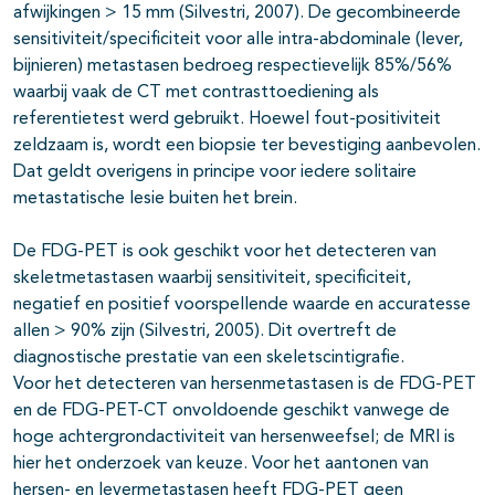
afwijkingen > 15 mm (Silvestri, 2007). De gecombineerde
sensitiviteit/specificiteit voor alle intra-abdominale (lever,
bijnieren) metastasen bedroeg respectievelijk 85%/56%
waarbij vaak de CT met contrasttoediening als
referentietest werd gebruikt. Hoewel fout-positiviteit
zeldzaam is, wordt een biopsie ter bevestiging aanbevolen.
Dat geldt overigens in principe voor iedere solitaire
metastatische lesie buiten het brein.
De FDG-PET is ook geschikt voor het detecteren van
skeletmetastasen waarbij sensitiviteit, specificiteit,
negatief en positief voorspellende waarde en accuratesse
allen > 90% zijn (Silvestri, 2005). Dit overtreft de
diagnostische prestatie van een skeletscintigrafie.
Voor het detecteren van hersenmetastasen is de FDG-PET
en de FDG-PET-CT onvoldoende geschikt vanwege de
hoge achtergrondactiviteit van hersenweefsel; de MRI is
hier het onderzoek van keuze. Voor het aantonen van
hersen- en levermetastasen heeft FDG-PET geen