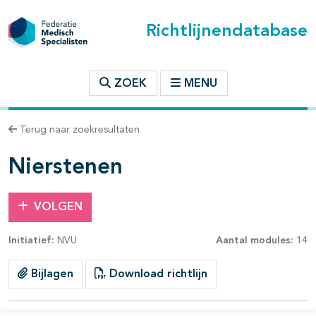
Richtlijnendatabase
t inhoudsopgave
ZOEK
MENU
n binnen deze richtlijn
Terug naar zoekresultaten
les openklappen
Nierstenen
VOLGEN
Initiatief:
NVU
Aantal modules:
14
pagina's open- en dichtklappen
Bijlagen
Download richtlijn