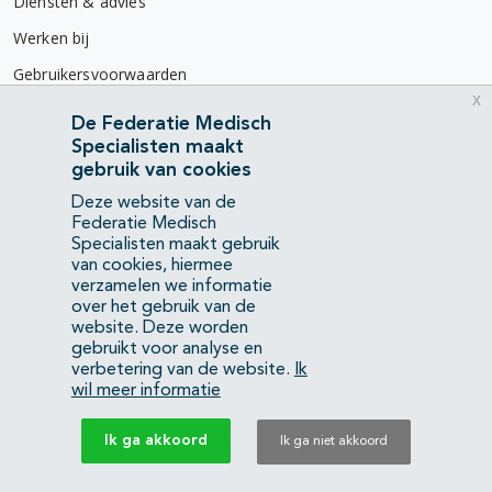
Diensten & advies
Werken bij
Gebruikersvoorwaarden
x
Privacyverklaring
De Federatie Medisch
Specialisten maakt
Contact
gebruik van cookies
Mercatorlaan 1200
Deze website van de
3528 BL Utrecht
Federatie Medisch
Specialisten maakt gebruik
van cookies, hiermee
(088) 505 34 34
verzamelen we informatie
info@richtlijnendatabase.nl
over het gebruik van de
website. Deze worden
gebruikt voor analyse en
YouTube
LinkedIn
verbetering van de website.
Ik
wil meer informatie
KvK Federatie Medisch Specialisten:
40483480
Ik ga akkoord
Ik ga niet akkoord
Privacyverklaring