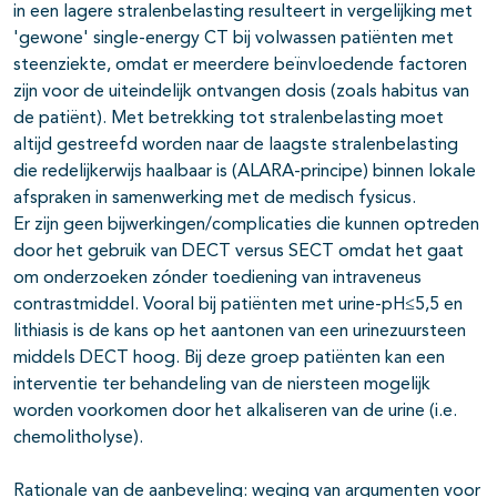
in een lagere stralenbelasting resulteert in vergelijking met
'gewone' single-energy CT bij volwassen patiënten met
steenziekte, omdat er meerdere beïnvloedende factoren
zijn voor de uiteindelijk ontvangen dosis (zoals habitus van
de patiënt). Met betrekking tot stralenbelasting moet
altijd gestreefd worden naar de laagste stralenbelasting
die redelijkerwijs haalbaar is (ALARA-principe) binnen lokale
afspraken in samenwerking met de medisch fysicus.
Er zijn geen bijwerkingen/complicaties die kunnen optreden
door het gebruik van DECT versus SECT omdat het gaat
om onderzoeken zónder toediening van intraveneus
contrastmiddel. Vooral bij patiënten met urine-pH≤5,5 en
lithiasis is de kans op het aantonen van een urinezuursteen
middels DECT hoog. Bij deze groep patiënten kan een
interventie ter behandeling van de niersteen mogelijk
worden voorkomen door het alkaliseren van de urine (i.e.
chemolitholyse).
Rationale van de aanbeveling: weging van argumenten voor