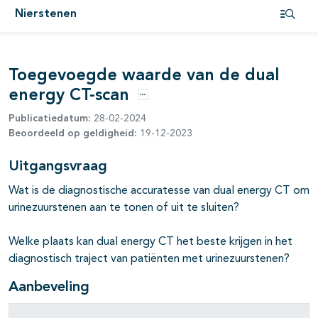
pagina's open- en dichtklappen
Nierstenen
Open i
pagina's open- en dichtklappen
pagina's open- en dichtklappen
Toegevoegde waarde van de dual
energy CT-scan
Opties
Publicatiedatum:
28-02-2024
Beoordeeld op geldigheid:
19-12-2023
Uitgangsvraag
Wat is de diagnostische accuratesse van dual energy CT om
urinezuurstenen aan te tonen of uit te sluiten?
Welke plaats kan dual energy CT het beste krijgen in het
diagnostisch traject van patiënten met urinezuurstenen?
Aanbeveling