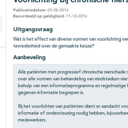
Voorlichting bij chronische nie
Publicatiedatum:
03-08-2016
Beoordeeld op geldigheid:
11-10-2016
Uitgangsvraag
eken binnen deze richtlijn
Wat is het effect van diverse vormen van voorlichting ver
tevredenheid over de gemaakte keuze?
Aanbeveling
Alle patiënten met progressief chronische nierschade s
over alle vormen van behandeling van eindstadium nier
behulp van een informatieprogramma en regelmatige he
gegeven informatie begrepen is.
Bij het voorlichten van patiënten dient er aandacht voo
informatie of ondersteuning nodig hebben, bijvoorbe
medewerkers.