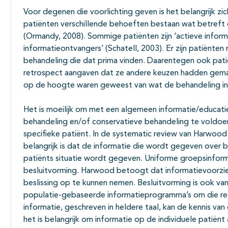
Voor degenen die voorlichting geven is het belangrijk zich
patiënten verschillende behoeften bestaan wat betreft 
(Ormandy, 2008). Sommige patiënten zijn ‘actieve inform
informatieontvangers’ (Schatell, 2003). Er zijn patiënte
behandeling die dat prima vinden. Daarentegen ook patiën
retrospect aangaven dat ze andere keuzen hadden gema
op de hoogte waren geweest van wat de behandeling inh
Het is moeilijk om met een algemeen informatie/educat
behandeling en/of conservatieve behandeling te voldoe
specifieke patiënt. In de systematic review van Harwoo
belangrijk is dat de informatie die wordt gegeven over
patiënts situatie wordt gegeven. Uniforme groepsinforma
besluitvorming. Harwood betoogt dat informatievoorzie
beslissing op te kunnen nemen. Besluitvorming is ook van 
populatie-gebaseerde informatieprogramma’s om die red
informatie, geschreven in heldere taal, kan de kennis van
het is belangrijk om informatie op de individuele patiënt