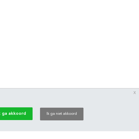
x
k ga akkoord
Ik ga niet akkoord