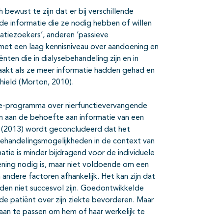
 bewust te zijn dat er bij verschillende
de informatie die ze nodig hebben of willen
atiezoekers’, anderen ‘passieve
n met een laag kennisniveau over aandoening en
ten die in dialysebehandeling zijn en in
akt als ze meer informatie hadden gehad en
ield (Morton, 2010).
ie-programma over nierfunctievervangende
n aan de behoefte aan informatie van een
d (2013) wordt geconcludeerd dat het
 behandelingsmogelijkheden in de context van
tie is minder bijdragend voor de individuele
ning nodig is, maar niet voldoende om een
andere factoren afhankelijk. Het kan zijn dat
en niet succesvol zijn. Goedontwikkelde
 de patiënt over zijn ziekte bevorderen. Maar
 aan te passen om hem of haar werkelijk te