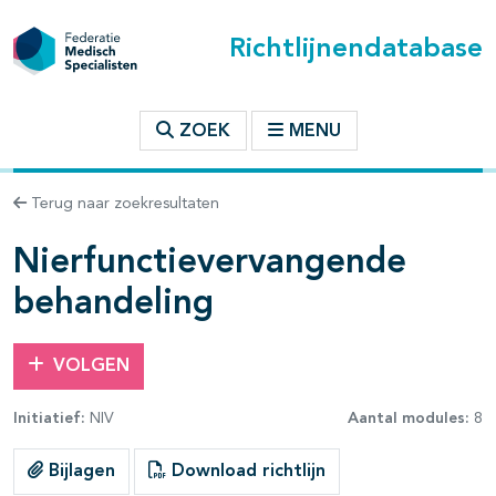
Richtlijnendatabase
t inhoudsopgave
ZOEK
MENU
n binnen deze richtlijn
Terug naar zoekresultaten
Nierfunctievervangende
behandeling
VOLGEN
Initiatief:
NIV
Aantal modules:
8
Bijlagen
Download richtlijn