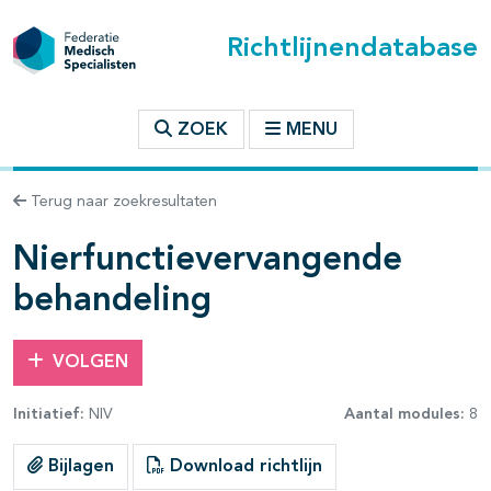
Richtlijnendatabase
t inhoudsopgave
ZOEK
MENU
n binnen deze richtlijn
Terug naar zoekresultaten
Nierfunctievervangende
behandeling
VOLGEN
Initiatief:
NIV
Aantal modules:
8
Bijlagen
Download richtlijn