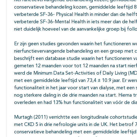
conservatieve behandeling kozen, gemiddelde leeftijd 82
verbeterde SF-36- Physical Health in minder dan de hel
verbeterde SF-36-Mental Health in iets meer dan de helft
niet duidelijk hoeveel van de aanvankelijke groep bij foll
Er zijn geen studies gevonden waarin het functioneren 
nierfunctievervangende behandeling en een groep met co
beschrijft een database studie waarin het functioneren 
gemeten 12 maanden voor tot 12 maanden na start nier
werd de Minimum Data Set-Activities of Daily Living (M
met een gemiddelde leeftijd van 73,4 ± 10.9 jaar. Er we
functionaliteit in het jaar voor start van dialyse, met ee
nog sterkere daling in de drie maanden na start. Hierna 
overleden en had 13% hun functionaliteit van vóór de d
Murtagh (2011) verrichtte een longitudinale cohortstudie
met CKD 5 in drie nefrologie units in de UK. Het betrof
conservatieve behandeling met een gemiddelde leeftijd v