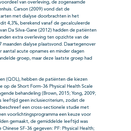
t voordeel van overleving, de zogenaamde
nhuis. Carson (2009) vond dat de
arten met dialyse doorbrachten in het
 dit 4,3%, berekend vanaf de gecalculeerde
 van Da Silva-Gane (2012) hadden de patiënten
nden extra overleving ten opzichte van de
7 maanden dialyse plaatsvond. Daartegenover
ger aantal acute opnames en minder dagen
handelde groep, maar deze laatste groep had
even (QOL), hebben de patiënten die kiezen
re op de Short Form-36 Physical Health Scale
angende behandeling (Brown, 2015; Yong, 2009;
 leeftijd geen inclusiecriterium, zodat de
) beschreef een cross-sectionele studie met
 een voorlichtingsprogramma een keuze voor
adden gemaakt, de gemiddelde leeftijd was
de Chinese SF-36 gegeven: PF: Physical Health;