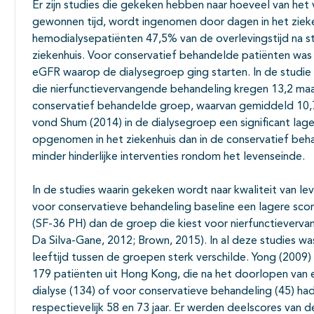
Er zijn studies die gekeken hebben naar hoeveel van he
gewonnen tijd, wordt ingenomen door dagen in het zieke
hemodialysepatiënten 47,5% van de overlevingstijd na st
ziekenhuis. Voor conservatief behandelde patiënten was
eGFR waarop de dialysegroep ging starten. In de studie
die nierfunctievervangende behandeling kregen 13,2 maa
conservatief behandelde groep, waarvan gemiddeld 10,
vond Shum (2014) in de dialysegroep een significant la
opgenomen in het ziekenhuis dan in de conservatief be
minder hinderlijke interventies rondom het levenseinde.
In de studies waarin gekeken wordt naar kwaliteit van l
voor conservatieve behandeling baseline een lagere sco
(SF-36 PH) dan de groep die kiest voor nierfunctieverv
Da Silva-Gane, 2012; Brown, 2015). In al deze studies was
leeftijd tussen de groepen sterk verschilde. Yong (2009
179 patiënten uit Hong Kong, die na het doorlopen van
dialyse (134) of voor conservatieve behandeling (45) h
respectievelijk 58 en 73 jaar. Er werden deelscores van 