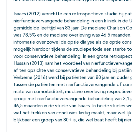
Isaacs (2012) verrichtte een retrospectieve studie bij pa
nierfunctievervangende behandeling in een kliniek in de
gemiddelde leeftijd van 83 jaar. De mediane Charlson Co
was 78,5% en de mediane overleving was 46,5 maanden. I
informatie over zowel de optie dialyse als de optie cons
mogelijk hierdoor tijdens de studieperiode een sterke 
voor conservatieve behandeling. In een grote retrospecti
Hussain (2013) nam het voordeel van nierfunctievervange
af ten opzichte van conservatieve behandeling bij patiënt
Verberne (2016) werd bij patiënten van 80 jaar en ouder
tussen de patiënten met nierfunctievervangende of cons
mate van comorbiditeit, mediane overleving respectievelijk
groep met nierfunctievervangende behandeling van 2,1 jaa
46,5 maanden in de studie van Isaacs. In beide studies 
wat het trekken van conclusies lastig maakt, maar wel lij
blijkbaar een groep van 80+ is, die wel baat heeft bij n