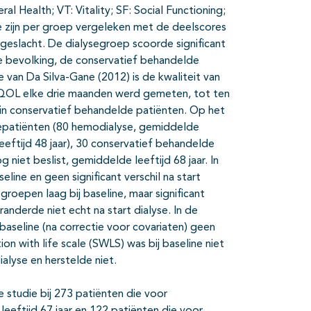
al Health; VT: Vitality; SF: Social Functioning;
e zijn per groep vergeleken met de deelscores
geslacht. De dialysegroep scoorde significant
e bevolking, de conservatief behandelde
e van Da Silva-Gane (2012) is de kwaliteit van
e QOL elke drie maanden werd gemeten, tot ten
r in conservatief behandelde patiënten. Op het
epatiënten (80 hemodialyse, gemiddelde
leeftijd 48 jaar), 30 conservatief behandelde
 niet beslist, gemiddelde leeftijd 68 jaar. In
line en geen significant verschil na start
groepen laag bij baseline, maar significant
anderde niet echt na start dialyse. In de
baseline (na correctie voor covariaten) geen
ion with life scale (SWLS) was bij baseline niet
ialyse en herstelde niet.
 studie bij 273 patiënten die voor
eftijd 67 jaar en 122 patiënten die voor