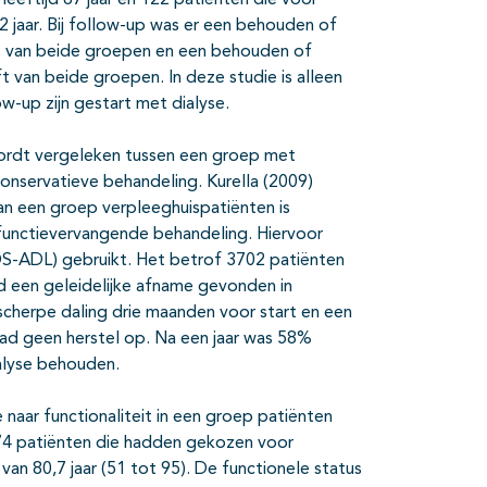
 jaar. Bij follow-up was er een behouden of
ft van beide groepen en een behouden of
 van beide groepen. In deze studie is alleen
ow-up zijn gestart met dialyse.
wordt vergeleken tussen een groep met
nservatieve behandeling. Kurella (2009)
van een groep verpleeghuispatiënten is
functievervangende behandeling. Hiervoor
DS-ADL) gebruikt. Het betrof 3702 patiënten
rd een geleidelijke afname gevonden in
n scherpe daling drie maanden voor start en een
trad geen herstel op. Na een jaar was 58%
ialyse behouden.
 naar functionaliteit in een groep patiënten
 74 patiënten die hadden gekozen voor
an 80,7 jaar (51 tot 95). De functionele status