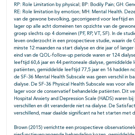
RP: Role Limitation by physical; BP: Bodily Pain; GH: Gener
RE: Role limitation by emotion; MH: Mental Health. Dez
van de gewone bevolking, gecorrigeerd voor leeftijd en 
lager op alle acht domeinen ten opzichte van de gewon
groep slechts op 4 domeinen (PF, RP, VT, SF). In de studi
leven onderzocht in een prospectieve studie, waarin d
minste 12 maanden na start dialyse en drie jaar of lange
eind van de QOL-follow-up periode waren er 124 dialys
leeftijd 60,6 jaar en 44 peritoneale dialyse, gemiddelde 
patiënten, gemiddelde leeftijd 77,5 jaar en 16 hadden nog
de SF-36 Mental Health Subscale was geen verschil in base
dialyse. De SF-36 Physical Health Subscale was voor alle 
lager voor de conservatief behandelde patiënten. Dit ver
Hospital Anxiety and Depression Scale (HADS) waren bij 
verschillen en dit veranderde niet na dialyse. De Satisfact
verschillend, maar daalde significant na het starten met d
Brown (2015) verrichtte een prospectieve observationele
nierfunctievervangende behandeling kozen, gemiddelde le