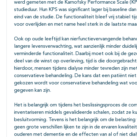
werd gemeten met de Karnofsky Performance Scale (KPS)
studieduur. Hun KPS was significant lager bij baseline da
eind van de studie. De functionaliteit bleef vrij stabiel
voor overlijden en met name heel sterk in de laatste maa
Ook op oude leeftijd kan nierfunctievervangende behande
langere levensverwachting, wat aanzienlijk minder duidel
verminderde functionaliteit. Daarbij moet ook bij de
deel van de winst op overleving, tijd is die doorgebrac
hierdoor, mensen tijdens dialyse minder tevreden zijn m
conservatieve behandeling. De kans dat een patiënt niet in 
gekozen wordt voor conservatieve behandeling wat voo
gegeven kan zijn.
Het is belangrijk om tijdens het beslissingsproces de com
inventariseren middels gevalideerde schalen, zodat ze
besluitvorming. Tevens is het belangrijk om de belasting v
geen grote verschillen lijken te zijn in de ervaren kwalite
ouderen met dementie en de effecten van al of niet dialy