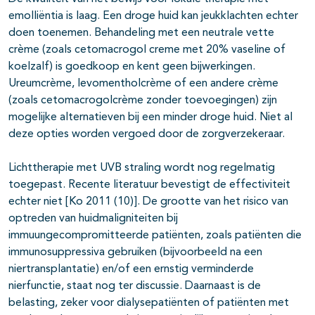
emolliëntia is laag. Een droge huid kan jeukklachten echter
doen toenemen. Behandeling met een neutrale vette
crème (zoals cetomacrogol creme met 20% vaseline of
koelzalf) is goedkoop en kent geen bijwerkingen.
Ureumcrème, levomentholcrème of een andere crème
(zoals cetomacrogolcrème zonder toevoegingen) zijn
mogelijke alternatieven bij een minder droge huid. Niet al
deze opties worden vergoed door de zorgverzekeraar.
Lichttherapie met UVB straling wordt nog regelmatig
toegepast. Recente literatuur bevestigt de effectiviteit
echter niet [Ko 2011 (10)]. De grootte van het risico van
optreden van huidmaligniteiten bij
immuungecompromitteerde patiënten, zoals patiënten die
immunosuppressiva gebruiken (bijvoorbeeld na een
niertransplantatie) en/of een ernstig verminderde
nierfunctie, staat nog ter discussie. Daarnaast is de
belasting, zeker voor dialysepatiënten of patiënten met