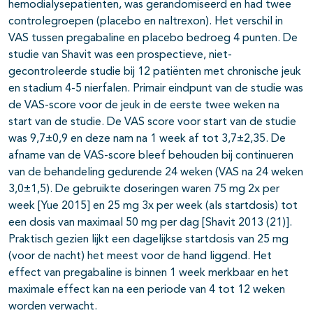
hemodialysepatiënten, was gerandomiseerd en had twee
controlegroepen (placebo en naltrexon). Het verschil in
VAS tussen pregabaline en placebo bedroeg 4 punten. De
studie van Shavit was een prospectieve, niet-
gecontroleerde studie bij 12 patiënten met chronische jeuk
en stadium 4-5 nierfalen. Primair eindpunt van de studie was
de VAS-score voor de jeuk in de eerste twee weken na
start van de studie. De VAS score voor start van de studie
was 9,7±0,9 en deze nam na 1 week af tot 3,7±2,35. De
afname van de VAS-score bleef behouden bij continueren
van de behandeling gedurende 24 weken (VAS na 24 weken
3,0±1,5). De gebruikte doseringen waren 75 mg 2x per
week [Yue 2015] en 25 mg 3x per week (als startdosis) tot
een dosis van maximaal 50 mg per dag [Shavit 2013 (21)].
Praktisch gezien lijkt een dagelijkse startdosis van 25 mg
(voor de nacht) het meest voor de hand liggend. Het
effect van pregabaline is binnen 1 week merkbaar en het
maximale effect kan na een periode van 4 tot 12 weken
worden verwacht.