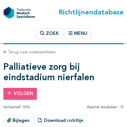
Richtlijnendatabase
t inhoudsopgave
ZOEK
MENU
n binnen deze richtlijn
Terug naar zoekresultaten
les openklappen
Palliatieve zorg bij
eindstadium nierfalen
VOLGEN
pagina's open- en dichtklappen
Initiatief:
IKNL
Aantal modules:
18
Bijlagen
Download richtlijn