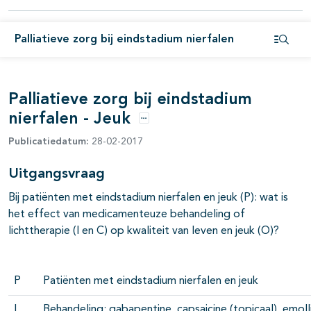
pagina's open- en dichtklappen
Palliatieve zorg bij eindstadium nierfalen
Open i
Palliatieve zorg bij eindstadium
nierfalen - Jeuk
Opties
Publicatiedatum:
28-02-2017
Uitgangsvraag
Bij patiënten met eindstadium nierfalen en jeuk (P): wat is
het effect van medicamenteuze behandeling of
lichttherapie (I en C) op kwaliteit van leven en jeuk (O)?
P
Patiënten met eindstadium nierfalen en jeuk
I
Behandeling: gabapentine, capsaicine (topicaal), emolli