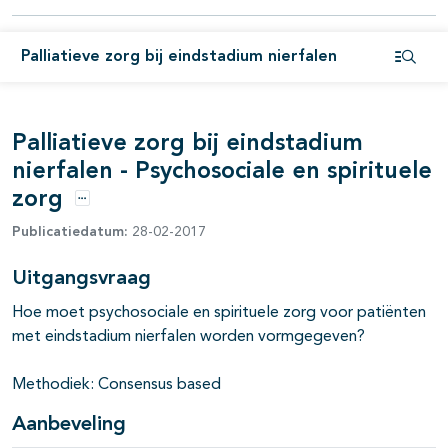
Palliatieve zorg bij eindstadium nierfalen
Open i
Palliatieve zorg bij eindstadium
nierfalen - Psychosociale en spirituele
zorg
pagina's open- en dichtklappen
Opties
Publicatiedatum:
28-02-2017
Uitgangsvraag
Hoe moet psychosociale en spirituele zorg voor patiënten
met eindstadium nierfalen worden vormgegeven?
Methodiek: Consensus based
Aanbeveling