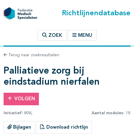
Richtlijnendatabase
t inhoudsopgave
ZOEK
MENU
n binnen deze richtlijn
Terug naar zoekresultaten
les openklappen
Palliatieve zorg bij
eindstadium nierfalen
VOLGEN
pagina's open- en dichtklappen
Initiatief:
IKNL
Aantal modules:
18
Bijlagen
Download richtlijn