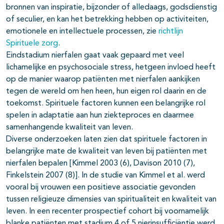
bronnen van inspiratie, bijzonder of alledaags, godsdienstig
of seculier, en kan het betrekking hebben op activiteiten,
emotionele en intellectuele processen, zie
richtlijn
Spirituele zorg
.
Eindstadium nierfalen gaat vaak gepaard met veel
lichamelijke en psychosociale stress, hetgeen invloed heeft
op de manier waarop patiënten met nierfalen aankijken
tegen de wereld om hen heen, hun eigen rol daarin en de
toekomst. Spirituele factoren kunnen een belangrijke rol
spelen in adaptatie aan hun ziekteproces en daarmee
samenhangende kwaliteit van leven.
Diverse onderzoeken laten zien dat spirituele factoren in
belangrijke mate de kwaliteit van leven bij patiënten met
nierfalen bepalen [Kimmel 2003 (6), Davison 2010 (7),
Finkelstein 2007 (8)]. In de studie van Kimmel et al. werd
vooral bij vrouwen een positieve associatie gevonden
tussen religieuze dimensies van spiritualiteit en kwaliteit van
leven. In een recenter prospectief cohort bij voornamelijk
blanke patiënten met stadium 4 of 5 nierinsufficiëntie werd