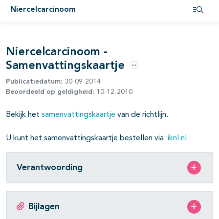
Niercelcarcinoom
pagina's open- en dichtklappen
Open i
pagina's open- en dichtklappen
Niercelcarcinoom -
pagina's open- en dichtklappen
Samenvattingskaartje
Opties
pagina's open- en dichtklappen
Publicatiedatum:
30-09-2014
Beoordeeld op geldigheid:
10-12-2010
pagina's open- en dichtklappen
pagina's open- en dichtklappen
Bekijk het
samenvattingskaartje
van de richtlijn.
U kunt het samenvattingskaartje bestellen via
iknl.nl
.
Verantwoording
Bijlagen