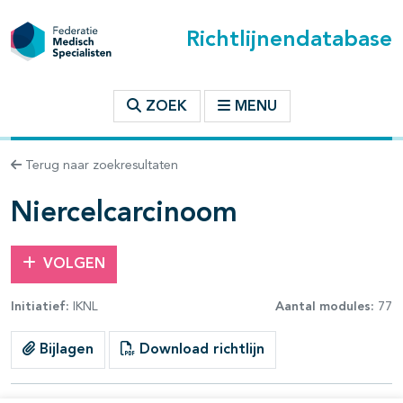
Richtlijnendatabase
t inhoudsopgave
ZOEK
MENU
n binnen deze richtlijn
Terug naar zoekresultaten
les openklappen
Niercelcarcinoom
VOLGEN
Initiatief:
IKNL
Aantal modules:
77
pagina's open- en dichtklappen
Bijlagen
Download richtlijn
pagina's open- en dichtklappen