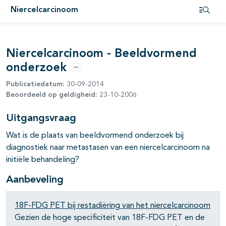
Niercelcarcinoom
pagina's open- en dichtklappen
Open i
pagina's open- en dichtklappen
Niercelcarcinoom - Beeldvormend
pagina's open- en dichtklappen
onderzoek
Opties
pagina's open- en dichtklappen
Publicatiedatum:
30-09-2014
Beoordeeld op geldigheid:
23-10-2006
pagina's open- en dichtklappen
Uitgangsvraag
Wat is de plaats van beeldvormend onderzoek bij
diagnostiek naar metastasen van een niercelcarcinoom na
initiële behandeling?
Aanbeveling
pagina's open- en dichtklappen
18F-FDG PET bij restadiëring van het niercelcarcinoom
pagina's open- en dichtklappen
Gezien de hoge specificiteit van 18F-FDG PET en de