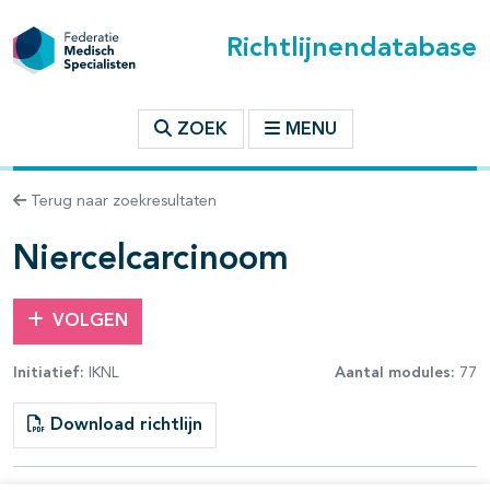
Richtlijnendatabase
t inhoudsopgave
ZOEK
MENU
n binnen deze richtlijn
Terug naar zoekresultaten
les openklappen
Niercelcarcinoom
VOLGEN
Initiatief:
IKNL
Aantal modules:
77
pagina's open- en dichtklappen
Download richtlijn
pagina's open- en dichtklappen