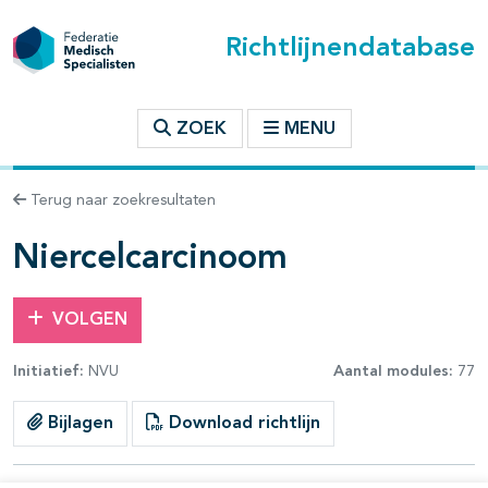
Richtlijnendatabase
t inhoudsopgave
ZOEK
MENU
n binnen deze richtlijn
Terug naar zoekresultaten
les openklappen
Niercelcarcinoom
VOLGEN
Initiatief:
NVU
Aantal modules:
77
pagina's open- en dichtklappen
Bijlagen
Download richtlijn
pagina's open- en dichtklappen