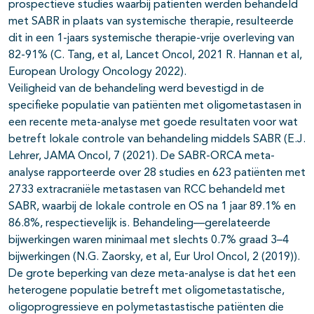
prospectieve studies waarbij patienten werden behandeld
met SABR in plaats van systemische therapie, resulteerde
dit in een 1-jaars systemische therapie-vrije overleving van
82-91% (C. Tang, et al, Lancet Oncol, 2021 R. Hannan et al,
European Urology Oncology 2022).
Veiligheid van de behandeling werd bevestigd in de
specifieke populatie van patiënten met oligometastasen in
een recente meta-analyse met goede resultaten voor wat
betreft lokale controle van behandeling middels SABR (E.J.
Lehrer, JAMA Oncol, 7 (2021). De SABR-ORCA meta-
analyse rapporteerde over 28 studies en 623 patiënten met
2733 extracraniële metastasen van RCC behandeld met
SABR, waarbij de lokale controle en OS na 1 jaar 89.1% en
86.8%, respectievelijk is. Behandeling—gerelateerde
bijwerkingen waren minimaal met slechts 0.7% graad 3–4
bijwerkingen (N.G. Zaorsky, et al, Eur Urol Oncol, 2 (2019)).
De grote beperking van deze meta-analyse is dat het een
heterogene populatie betreft met oligometastatische,
oligoprogressieve en polymetastastische patiënten die