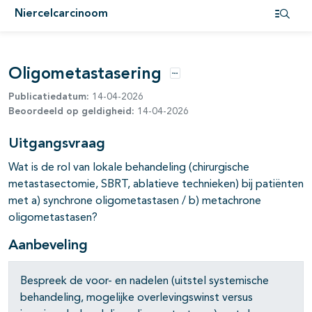
Niercelcarcinoom
pagina's open- en dichtklappen
Open i
pagina's open- en dichtklappen
Oligometastasering
pagina's open- en dichtklappen
Opties
Publicatiedatum:
14-04-2026
pagina's open- en dichtklappen
Beoordeeld op geldigheid:
14-04-2026
pagina's open- en dichtklappen
Uitgangsvraag
Wat is de rol van lokale behandeling (chirurgische
metastasectomie, SBRT, ablatieve technieken) bij patiënten
met a) synchrone oligometastasen / b) metachrone
oligometastasen?
Aanbeveling
Bespreek de voor- en nadelen (uitstel systemische
behandeling, mogelijke overlevingswinst versus