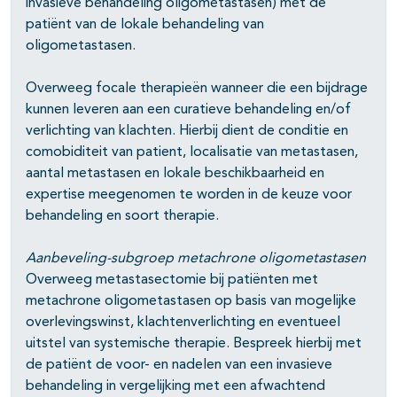
invasieve behandeling oligometastasen) met de
pagina's open- en dichtklappen
patiënt van de lokale behandeling van
oligometastasen.
Overweeg focale therapieën wanneer die een bijdrage
kunnen leveren aan een curatieve behandeling en/of
pagina's open- en dichtklappen
verlichting van klachten. Hierbij dient de conditie en
comobiditeit van patient, localisatie van metastasen,
aantal metastasen en lokale beschikbaarheid en
expertise meegenomen te worden in de keuze voor
behandeling en soort therapie.
Aanbeveling-subgroep metachrone oligometastasen
Overweeg metastasectomie bij patiënten met
metachrone oligometastasen op basis van mogelijke
overlevingswinst, klachtenverlichting en eventueel
uitstel van systemische therapie. Bespreek hierbij met
de patiënt de voor- en nadelen van een invasieve
behandeling in vergelijking met een afwachtend