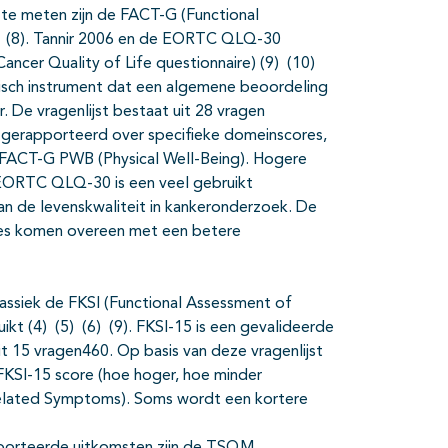
te meten zijn de FACT-G (Functional
7) (8). Tannir 2006 en de EORTC QLQ-30
ncer Quality of Life questionnaire) (9) (10)
risch instrument dat een algemene beoordeling
r. De vragenlijst bestaat uit 28 vragen
l gerapporteerd over specifieke domeinscores,
FACT-G PWB (Physical Well-Being). Hogere
 EORTC QLQ-30 is een veel gebruikt
an de levenskwaliteit in kankeronderzoek. De
res komen overeen met een betere
ssiek de FKSI (Functional Assessment of
kt (4) (5) (6) (9). FKSI-15 is een gevalideerde
 15 vragen460. Op basis van deze vragenlijst
FKSI-15 score (hoe hoger, hoe minder
elated Symptoms). Soms wordt een kortere