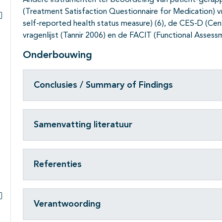
Andere instrumenten ter beoordeling van patiënt-gera
(Treatment Satisfaction Questionnaire for Medication) v
self-reported health status measure) (6), de CES-D (Ce
Subpagina's open- en dichtklappen
vragenlijst (Tannir 2006) en de FACIT (Functional Assessm
Onderbouwing
Conclusies / Summary of Findings
Samenvatting literatuur
Referenties
Verantwoording
Subpagina's open- en dichtklappen