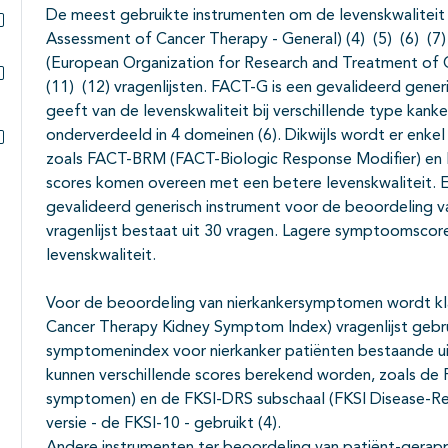
Subpagina's open- en dichtklappen
De meest gebruikte instrumenten om de levenskwaliteit 
Assessment of Cancer Therapy - General) (4) (5) (6) (
Subpagina's open- en dichtklappen
(European Organization for Research and Treatment of Ca
(11) (12) vragenlijsten. FACT-G is een gevalideerd gene
Subpagina's open- en dichtklappen
geeft van de levenskwaliteit bij verschillende type kanke
onderverdeeld in 4 domeinen (6). Dikwijls wordt er enke
zoals FACT-BRM (FACT-Biologic Response Modifier) en 
Subpagina's open- en dichtklappen
scores komen overeen met een betere levenskwaliteit.
gevalideerd generisch instrument voor de beoordeling v
vragenlijst bestaat uit 30 vragen. Lagere symptoomsco
levenskwaliteit.
Voor de beoordeling van nierkankersymptomen wordt kla
Cancer Therapy Kidney Symptom Index) vragenlijst gebrui
symptomenindex voor nierkanker patiënten bestaande uit
kunnen verschillende scores berekend worden, zoals de 
symptomen) en de FKSI-DRS subschaal (FKSI Disease-R
versie - de FKSI-10 - gebruikt (4).