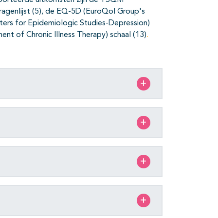
pporteerde uitkomsten zijn de TSQM
ragenlijst (5), de EQ-5D (EuroQol Group's
nters for Epidemiologic Studies-Depression)
ent of Chronic Illness Therapy) schaal (13)
.