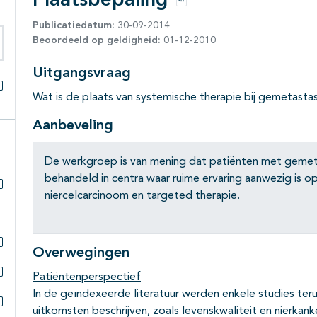
Plaatsbepaling
Opties
Publicatiedatum:
30-09-2014
Beoordeeld op geldigheid:
01-12-2010
eken binnen deze richtlijn
Uitgangsvraag
Wat is de plaats van systemische therapie bij gemetasta
Alles openklappen
Aanbeveling
De werkgroep is van mening dat patiënten met geme
behandeld in centra waar ruime ervaring aanwezig is 
niercelcarcinoom en targeted therapie.
Subpagina's open- en dichtklappen
Overwegingen
Subpagina's open- en dichtklappen
Patiëntenperspectief
Subpagina's open- en dichtklappen
In de geïndexeerde literatuur werden enkele studies t
uitkomsten beschrijven, zoals levenskwaliteit en nierkan