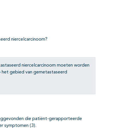
seerd niercelcarcinoom?
tastaseerd niercelcarcinoom moeten worden
op het gebied van gemetastaseerd
eruggevonden die patiënt-gerapporteerde
ker symptomen (3).