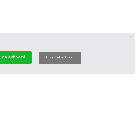
x
k ga akkoord
Ik ga niet akkoord