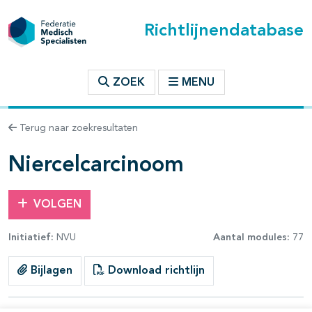
Richtlijnendatabase
t inhoudsopgave
ZOEK
MENU
n binnen deze richtlijn
Terug naar zoekresultaten
les openklappen
Niercelcarcinoom
VOLGEN
Initiatief:
NVU
Aantal modules:
77
pagina's open- en dichtklappen
Bijlagen
Download richtlijn
pagina's open- en dichtklappen