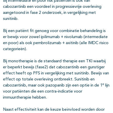
Bij intermediate en poor risk patiënten is ook van
cabozantinib een voordeel in progressievrije overleving
aangetoond in fase 2 onderzoek, in vergelijking met
sunitinib.
Bij een patiënt fit genoeg voor combinatie behandeling is
er bewijs voor zowel ipilimumab + nivolumab (intermediate
en poor) als ook pembrolizumab + axitinib (alle IMDC risico
categorieën).
Bij monotherapie is de standaard therapie een TKI waarbij
er beperkt bewijs (fase2) dat cabozantinib een gunstiger
effect heeft op PFS in vergelijking met sunitinib. Bewijs van
effect op totale overleving ontbreekt. Sunitinib en
e
cabozantinib, maar ook pazopanib zijn een optie in de 1
lijn
voor patiënten die een contra-indicatie voor
immuuntherapie hebben.
Naast effectiviteit kan de keuze beïnvloed worden door