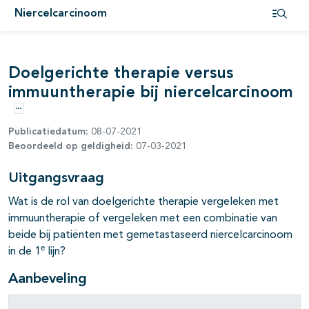
Niercelcarcinoom
pagina's open- en dichtklappen
Open i
pagina's open- en dichtklappen
Doelgerichte therapie versus
pagina's open- en dichtklappen
immuuntherapie bij niercelcarcinoom
pagina's open- en dichtklappen
Opties
pagina's open- en dichtklappen
Publicatiedatum:
08-07-2021
Beoordeeld op geldigheid:
07-03-2021
Uitgangsvraag
Wat is de rol van doelgerichte therapie vergeleken met
immuuntherapie of vergeleken met een combinatie van
beide bij patiënten met gemetastaseerd niercelcarcinoom
e
in de 1
lijn?
Aanbeveling