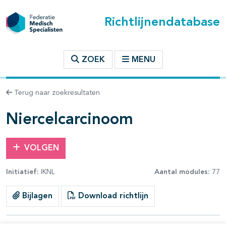
Richtlijnendatabase
t inhoudsopgave
ZOEK
MENU
n binnen deze richtlijn
Terug naar zoekresultaten
les openklappen
Niercelcarcinoom
VOLGEN
Initiatief:
IKNL
Aantal modules:
77
pagina's open- en dichtklappen
Bijlagen
Download richtlijn
pagina's open- en dichtklappen