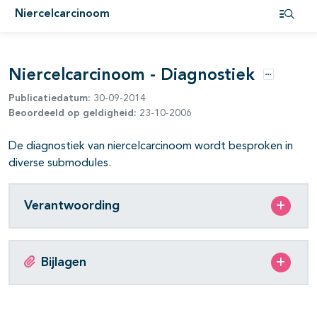
Niercelcarcinoom
Open i
pagina's open- en dichtklappen
Niercelcarcinoom - Diagnostiek
Opties
pagina's open- en dichtklappen
Publicatiedatum:
30-09-2014
Beoordeeld op geldigheid:
23-10-2006
pagina's open- en dichtklappen
De diagnostiek van niercelcarcinoom wordt besproken in
pagina's open- en dichtklappen
diverse submodules.
pagina's open- en dichtklappen
Verantwoording
pagina's open- en dichtklappen
pagina's open- en dichtklappen
Bijlagen
pagina's open- en dichtklappen
pagina's open- en dichtklappen