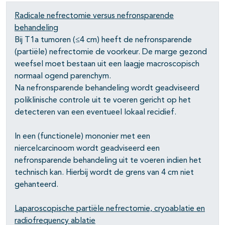
pagina's open- en dichtklappen
Radicale nefrectomie versus nefronsparende
behandeling
Bij T1a tumoren (≤4 cm) heeft de nefronsparende
(partiële) nefrectomie de voorkeur. De marge gezond
weefsel moet bestaan uit een laagje macroscopisch
normaal ogend parenchym.
Na nefronsparende behandeling wordt geadviseerd
poliklinische controle uit te voeren gericht op het
detecteren van een eventueel lokaal recidief.
In een (functionele) mononier met een
niercelcarcinoom wordt geadviseerd een
nefronsparende behandeling uit te voeren indien het
technisch kan. Hierbij wordt de grens van 4 cm niet
gehanteerd.
Laparoscopische partiële nefrectomie, cryoablatie en
radiofrequency ablatie