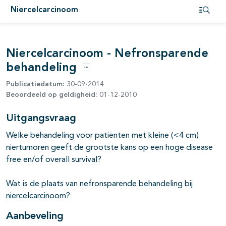
Niercelcarcinoom
pagina's open- en dichtklappen
Open i
Niercelcarcinoom - Nefronsparende
behandeling
Opties
Publicatiedatum:
30-09-2014
Beoordeeld op geldigheid:
01-12-2010
pagina's open- en dichtklappen
Uitgangsvraag
Welke behandeling voor patiënten met kleine (<4 cm)
pagina's open- en dichtklappen
niertumoren geeft de grootste kans op een hoge disease
free en/of overall survival?
pagina's open- en dichtklappen
Wat is de plaats van nefronsparende behandeling bij
pagina's open- en dichtklappen
niercelcarcinoom?
pagina's open- en dichtklappen
Aanbeveling