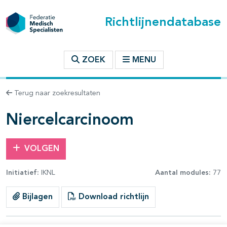
Richtlijnendatabase
t inhoudsopgave
ZOEK
MENU
n binnen deze richtlijn
Terug naar zoekresultaten
les openklappen
Niercelcarcinoom
VOLGEN
Initiatief:
IKNL
Aantal modules:
77
pagina's open- en dichtklappen
Bijlagen
Download richtlijn
pagina's open- en dichtklappen