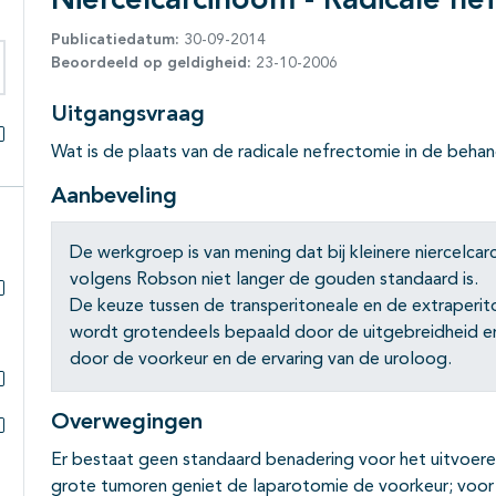
Niercelcarcinoom - Radicale ne
Publicatiedatum:
30-09-2014
Beoordeeld op geldigheid:
23-10-2006
eken binnen deze richtlijn
Uitgangsvraag
Wat is de plaats van de radicale nefrectomie in de beha
Alles openklappen
Aanbeveling
De werkgroep is van mening dat bij kleinere niercelca
volgens Robson niet langer de gouden standaard is.
De keuze tussen de transperitoneale en de extraperit
Subpagina's open- en dichtklappen
wordt grotendeels bepaald door de uitgebreidheid e
door de voorkeur en de ervaring van de uroloog.
Subpagina's open- en dichtklappen
Overwegingen
Subpagina's open- en dichtklappen
Er bestaat geen standaard benadering voor het uitvoere
grote tumoren geniet de laparotomie de voorkeur; voor 