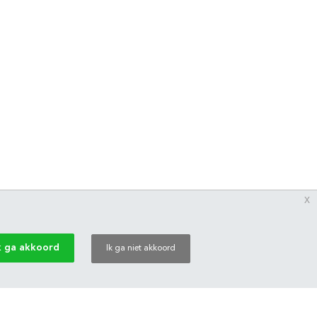
x
k ga akkoord
Ik ga niet akkoord