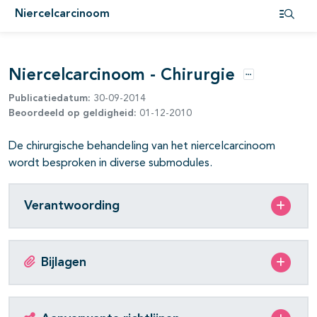
Niercelcarcinoom
pagina's open- en dichtklappen
Open i
Niercelcarcinoom - Chirurgie
Opties
Publicatiedatum:
30-09-2014
Beoordeeld op geldigheid:
01-12-2010
De chirurgische behandeling van het niercelcarcinoom
pagina's open- en dichtklappen
wordt besproken in diverse submodules.
Verantwoording
Bijlagen