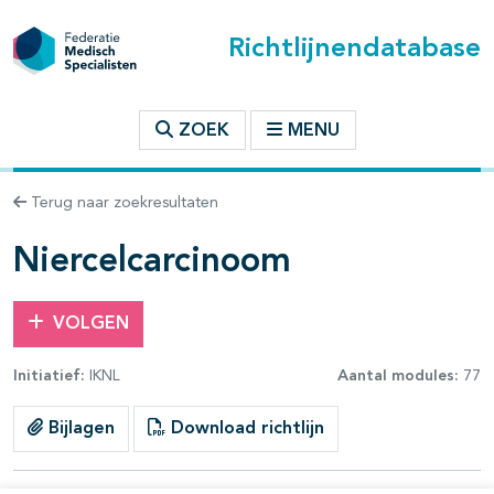
Richtlijnendatabase
t inhoudsopgave
ZOEK
MENU
n binnen deze richtlijn
Terug naar zoekresultaten
les openklappen
Niercelcarcinoom
VOLGEN
Initiatief:
IKNL
Aantal modules:
77
pagina's open- en dichtklappen
Bijlagen
Download richtlijn
pagina's open- en dichtklappen