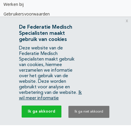
Werken bij
Gebruikersvoorwaarden
x
Privacyverklaring
De Federatie Medisch
Specialisten maakt
Contact
gebruik van cookies
Mercatorlaan 1200
Deze website van de
3528 BL Utrecht
Federatie Medisch
Specialisten maakt gebruik
van cookies, hiermee
(088) 505 34 34
verzamelen we informatie
info@richtlijnendatabase.nl
over het gebruik van de
website. Deze worden
gebruikt voor analyse en
YouTube
LinkedIn
verbetering van de website.
Ik
wil meer informatie
KvK Federatie Medisch Specialisten:
40483480
Ik ga akkoord
Ik ga niet akkoord
Privacyverklaring