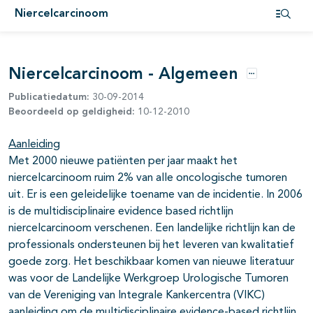
Niercelcarcinoom
Open i
pagina's open- en dichtklappen
pagina's open- en dichtklappen
Niercelcarcinoom - Algemeen
Opties
pagina's open- en dichtklappen
Publicatiedatum:
30-09-2014
Beoordeeld op geldigheid:
10-12-2010
pagina's open- en dichtklappen
Aanleiding
pagina's open- en dichtklappen
Met 2000 nieuwe patiënten per jaar maakt het
niercelcarcinoom ruim 2% van alle oncologische tumoren
pagina's open- en dichtklappen
uit. Er is een geleidelijke toename van de incidentie. In 2006
is de multidisciplinaire evidence based richtlijn
pagina's open- en dichtklappen
niercelcarcinoom verschenen. Een landelijke richtlijn kan de
professionals ondersteunen bij het leveren van kwalitatief
goede zorg. Het beschikbaar komen van nieuwe literatuur
was voor de Landelijke Werkgroep Urologische Tumoren
van de Vereniging van Integrale Kankercentra (VIKC)
aanleiding om de multidisciplinaire evidence-based richtlijn