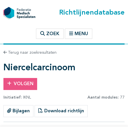
Richtlijnendatabase
t inhoudsopgave
ZOEK
MENU
n binnen deze richtlijn
Terug naar zoekresultaten
les openklappen
Niercelcarcinoom
VOLGEN
Initiatief:
IKNL
Aantal modules:
77
pagina's open- en dichtklappen
Bijlagen
Download richtlijn