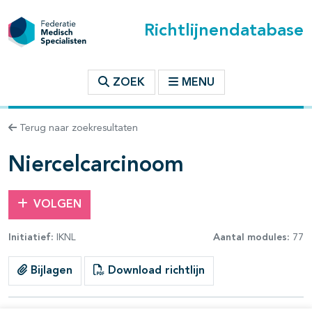
Richtlijnendatabase
t inhoudsopgave
ZOEK
MENU
n binnen deze richtlijn
Terug naar zoekresultaten
les openklappen
Niercelcarcinoom
VOLGEN
Initiatief:
IKNL
Aantal modules:
77
pagina's open- en dichtklappen
Bijlagen
Download richtlijn
pagina's open- en dichtklappen