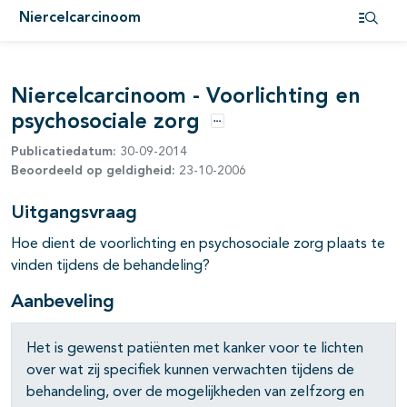
Niercelcarcinoom
pagina's open- en dichtklappen
Open i
pagina's open- en dichtklappen
Niercelcarcinoom - Voorlichting en
psychosociale zorg
pagina's open- en dichtklappen
Opties
Publicatiedatum:
30-09-2014
Beoordeeld op geldigheid:
23-10-2006
pagina's open- en dichtklappen
Uitgangsvraag
pagina's open- en dichtklappen
Hoe dient de voorlichting en psychosociale zorg plaats te
vinden tijdens de behandeling?
pagina's open- en dichtklappen
Aanbeveling
pagina's open- en dichtklappen
Het is gewenst patiënten met kanker voor te lichten
over wat zij specifiek kunnen verwachten tijdens de
behandeling, over de mogelijkheden van zelfzorg en