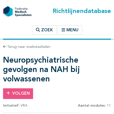
Richtlijnendatabase
t inhoudsopgave
ZOEK
MENU
n binnen deze richtlijn
Terug naar zoekresultaten
Neuropsychiatrische
gevolgen na NAH bij
volwassenen
VOLGEN
Initiatief:
VRA
Aantal modules:
11