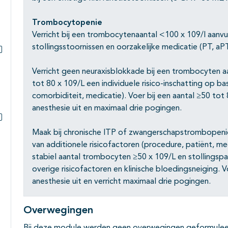
Trombocytopenie
Verricht bij een trombocytenaantal <100 x 109/l aanv
stollingsstoornissen en oorzakelijke medicatie (PT, aPT
Subpagina's open- en dichtklappen
Verricht geen neuraxisblokkade bij een trombocyten aa
tot 80 x 109/L een individuele risico-inschatting op ba
comorbiditeit, medicatie). Voer bij een aantal ≥50 tot 
anesthesie uit en maximaal drie pogingen.
Subpagina's open- en dichtklappen
Maak bij chronische ITP of zwangerschapstrombopenie e
van additionele risicofactoren (procedure, patiënt, med
stabiel aantal trombocyten ≥50 x 109/L en stollingspa
overige risicofactoren en klinische bloedingsneiging. Vo
anesthesie uit en verricht maximaal drie pogingen.
Overwegingen