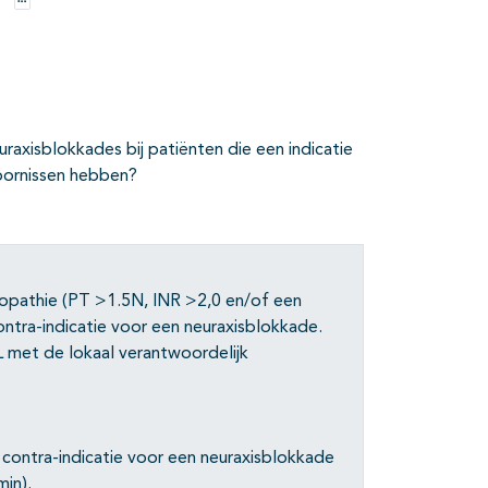
n
Opties
axisblokkades bij patiënten die een indicatie
oornissen hebben?
lopathie (PT >1.5N, INR >2,0 en/of een
tra-indicatie voor een neuraxisblokkade.
 met de lokaal verantwoordelijk
 contra-indicatie voor een neuraxisblokkade
min).