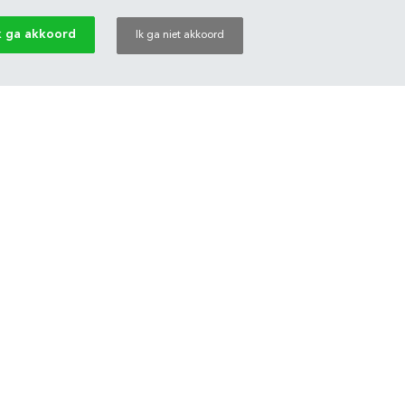
k ga akkoord
Ik ga niet akkoord