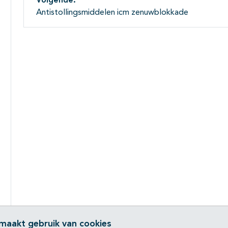
Volgende:
Antistollingsmiddelen icm zenuwblokkade
 maakt gebruik van cookies