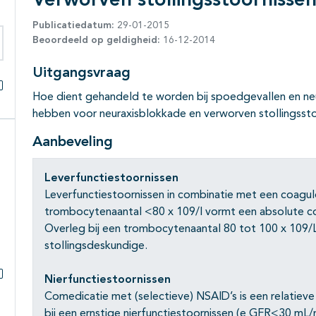
Verworven stollingsstoornisse
Publicatiedatum:
29-01-2015
Beoordeeld op geldigheid:
16-12-2014
eken binnen deze richtlijn
Uitgangsvraag
Hoe dient gehandeld te worden bij spoedgevallen en neur
Alles openklappen
hebben voor neuraxisblokkade en verworven stollingsst
Aanbeveling
Leverfunctiestoornissen
Leverfunctiestoornissen in combinatie met een coagu
trombocytenaantal <80 x 109/l vormt een absolute con
Overleg bij een trombocytenaantal 80 tot 100 x 109/L
stollingsdeskundige.
Nierfunctiestoornissen
Subpagina's open- en dichtklappen
Comedicatie met (selectieve) NSAID’s is een relatieve
bij een ernstige nierfunctiestoornissen (e GFR<30 mL/