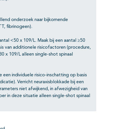
ullend onderzoek naar bijkomende
T, fibrinogeen).
ntal <50 x 109/L. Maak bij een aantal ≥50
sis van additionele risicofactoren (procedure,
80 x 109/L alleen single-shot spinaal
en individuele risico-inschatting op basis
icatie). Verricht neuraxisblokkade bij een
rameters niet afwijkend, in afwezigheid van
er in deze situatie alleen single-shot spinaal