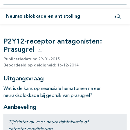
Neuraxisblokkade en antistolling
Open i
P2Y12-receptor antagonisten:
Prasugrel
Opties
Publicatiedatum:
29-01-2015
Beoordeeld op geldigheid:
16-12-2014
Uitgangsvraag
Wat is de kans op neuraxiale hematomen na een
neuraxisblokkade bij gebruik van prasugrel?
Aanbeveling
pagina's open- en dichtklappen
Tijdsinterval voor neuraxisblokkade of
catheterverwijdering