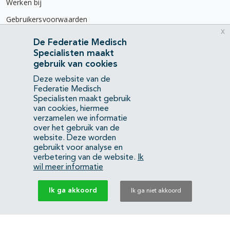
Werken bij
Gebruikersvoorwaarden
x
Privacyverklaring
De Federatie Medisch
Specialisten maakt
Contact
gebruik van cookies
Mercatorlaan 1200
Deze website van de
3528 BL Utrecht
Federatie Medisch
Specialisten maakt gebruik
van cookies, hiermee
(088) 505 34 34
verzamelen we informatie
info@richtlijnendatabase.nl
over het gebruik van de
website. Deze worden
gebruikt voor analyse en
YouTube
LinkedIn
verbetering van de website.
Ik
wil meer informatie
KvK Federatie Medisch Specialisten:
40483480
Ik ga akkoord
Ik ga niet akkoord
Privacyverklaring
Back to top