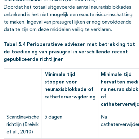
neuraxisblokkade te staken (zie tabel 5.4).
Doordat het totaal uitgevoerde aantal neuraxisblokkades
onbekend is het niet mogelijk een exacte risico-inschatting
te maken. Ingeval van prasugrel lijken er nog onvoldoende
data te zijn om deze middelen veilig te verklaren.
Tabel 5.4 Perioperatieve adviezen met betrekking tot
de toediening van prasugrel in verschillende recent
gepubliceerde richtlijnen
Minimale tijd
Minimale tijd
stoppen voor
hervatten medi
neuraxisblokkade of
na neuraxisblo
catheterverwijdering
of
catheterverwij
Scandinavische
5 dagen
Na
richtlijn (Breivik
catheterverwijde
et al., 2010)