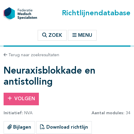
Richtlijnendatabase
t inhoudsopgave
ZOEK
MENU
n binnen deze richtlijn
Terug naar zoekresultaten
les openklappen
Neuraxisblokkade en
antistolling
VOLGEN
Initiatief:
NVA
Aantal modules:
34
Bijlagen
Download richtlijn
pagina's open- en dichtklappen