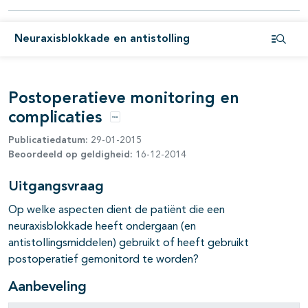
Neuraxisblokkade en antistolling
Open i
pagina's open- en dichtklappen
Postoperatieve monitoring en
complicaties
Opties
Publicatiedatum:
29-01-2015
pagina's open- en dichtklappen
Beoordeeld op geldigheid:
16-12-2014
Uitgangsvraag
Op welke aspecten dient de patiënt die een
neuraxisblokkade heeft ondergaan (en
antistollingsmiddelen) gebruikt of heeft gebruikt
postoperatief gemonitord te worden?
Aanbeveling