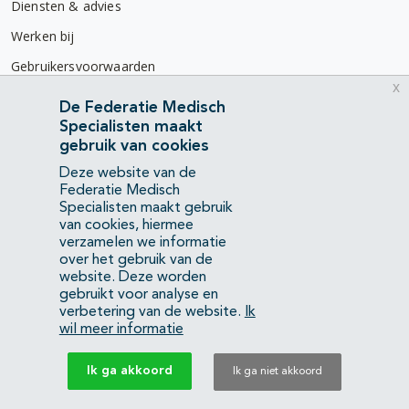
Diensten & advies
Werken bij
Gebruikersvoorwaarden
x
Privacyverklaring
De Federatie Medisch
Specialisten maakt
Contact
gebruik van cookies
Mercatorlaan 1200
Deze website van de
3528 BL Utrecht
Federatie Medisch
Specialisten maakt gebruik
van cookies, hiermee
(088) 505 34 34
verzamelen we informatie
info@richtlijnendatabase.nl
over het gebruik van de
website. Deze worden
gebruikt voor analyse en
YouTube
LinkedIn
verbetering van de website.
Ik
wil meer informatie
KvK Federatie Medisch Specialisten:
40483480
Ik ga akkoord
Ik ga niet akkoord
Privacyverklaring