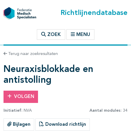
Richtlijnendatabase
t inhoudsopgave
ZOEK
MENU
n binnen deze richtlijn
Terug naar zoekresultaten
les openklappen
Neuraxisblokkade en
antistolling
VOLGEN
Initiatief:
NVA
Aantal modules:
34
Bijlagen
Download richtlijn
pagina's open- en dichtklappen