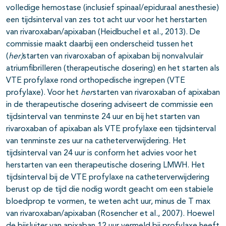
volledige hemostase (inclusief spinaal/epiduraal anesthesie)
een tijdsinterval van zes tot acht uur voor het herstarten
van rivaroxaban/apixaban (Heidbuchel et al., 2013). De
commissie maakt daarbij een onderscheid tussen het
(
her)
starten van rivaroxaban of apixaban bij nonvalvulair
atriumfibrilleren (therapeutische dosering) en het starten als
VTE profylaxe rond orthopedische ingrepen (VTE
profylaxe). Voor het
her
starten van rivaroxaban of apixaban
in de therapeutische dosering adviseert de commissie een
tijdsinterval van tenminste 24 uur en bij het starten van
rivaroxaban of apixaban als VTE profylaxe een tijdsinterval
van tenminste zes uur na catheterverwijdering. Het
tijdsinterval van 24 uur is conform het advies voor het
herstarten van een therapeutische dosering LMWH. Het
tijdsinterval bij de VTE profylaxe na catheterverwijdering
berust op de tijd die nodig wordt geacht om een stabiele
bloedprop te vormen, te weten acht uur, minus de T max
van rivaroxaban/apixaban (Rosencher et al., 2007). Hoewel