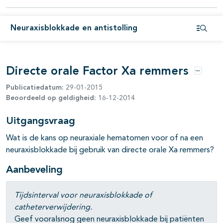
Neuraxisblokkade en antistolling
Open i
pagina's open- en dichtklappen
Directe orale Factor Xa remmers
Opties
Publicatiedatum:
29-01-2015
Beoordeeld op geldigheid:
16-12-2014
pagina's open- en dichtklappen
Uitgangsvraag
Wat is de kans op neuraxiale hematomen voor of na een
neuraxisblokkade bij gebruik van directe orale Xa remmers?
Aanbeveling
Tijdsinterval voor neuraxisblokkade of
catheterverwijdering.
Geef vooralsnog geen neuraxisblokkade bij patiënten