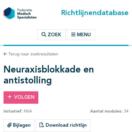
Richtlijnendatabase
t inhoudsopgave
ZOEK
MENU
n binnen deze richtlijn
Terug naar zoekresultaten
les openklappen
Neuraxisblokkade en
antistolling
VOLGEN
Initiatief:
NVA
Aantal modules:
34
Bijlagen
Download richtlijn
pagina's open- en dichtklappen