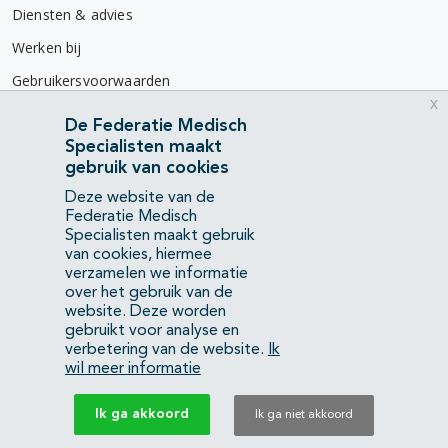
Diensten & advies
Werken bij
Gebruikersvoorwaarden
x
Privacyverklaring
De Federatie Medisch
Specialisten maakt
Contact
gebruik van cookies
Mercatorlaan 1200
Deze website van de
3528 BL Utrecht
Federatie Medisch
Specialisten maakt gebruik
van cookies, hiermee
(088) 505 34 34
verzamelen we informatie
info@richtlijnendatabase.nl
over het gebruik van de
website. Deze worden
gebruikt voor analyse en
YouTube
LinkedIn
verbetering van de website.
Ik
wil meer informatie
KvK Federatie Medisch Specialisten:
40483480
Ik ga akkoord
Ik ga niet akkoord
Privacyverklaring