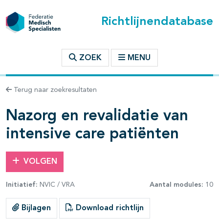
Richtlijnendatabase
t inhoudsopgave
ZOEK
MENU
n binnen deze richtlijn
Terug naar zoekresultaten
Nazorg en revalidatie van
les openklappen
intensive care patiënten
VOLGEN
Initiatief:
NVIC / VRA
Aantal modules:
10
Bijlagen
Download richtlijn