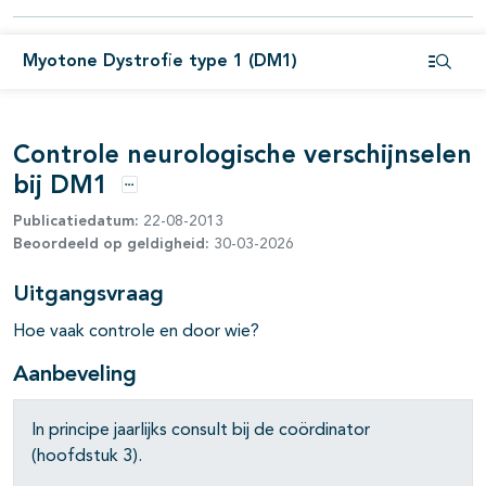
Myotone Dystrofie type 1 (DM1)
Open i
pagina's open- en dichtklappen
Controle neurologische verschijnselen
bij DM1
pagina's open- en dichtklappen
Opties
Publicatiedatum:
22-08-2013
pagina's open- en dichtklappen
Beoordeeld op geldigheid:
30-03-2026
pagina's open- en dichtklappen
Uitgangsvraag
pagina's open- en dichtklappen
Hoe vaak controle en door wie?
Aanbeveling
In principe jaarlijks consult bij de coördinator
(hoofdstuk 3).