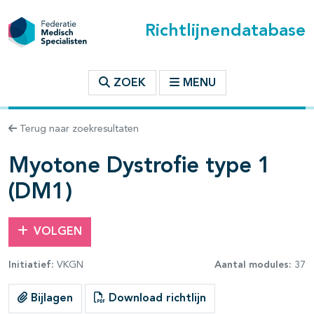
Richtlijnendatabase
t inhoudsopgave
ZOEK
MENU
n binnen deze richtlijn
Terug naar zoekresultaten
les openklappen
Myotone Dystrofie type 1
(DM1)
VOLGEN
pagina's open- en dichtklappen
Initiatief:
VKGN
Aantal modules:
37
pagina's open- en dichtklappen
Bijlagen
Download richtlijn