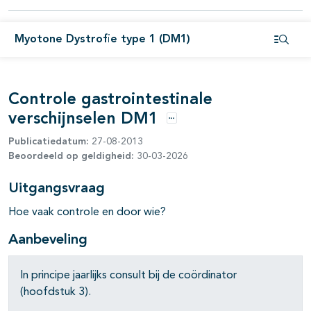
pagina's open- en dichtklappen
Myotone Dystrofie type 1 (DM1)
pagina's open- en dichtklappen
Open i
Controle gastrointestinale
verschijnselen DM1
Opties
Publicatiedatum:
27-08-2013
Beoordeeld op geldigheid:
30-03-2026
Uitgangsvraag
pagina's open- en dichtklappen
Hoe vaak controle en door wie?
Aanbeveling
In principe jaarlijks consult bij de coördinator
(hoofdstuk 3).