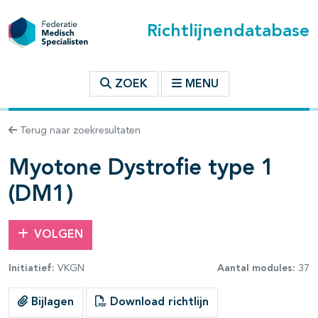
Richtlijnendatabase
t inhoudsopgave
ZOEK
MENU
n binnen deze richtlijn
Terug naar zoekresultaten
les openklappen
Myotone Dystrofie type 1
(DM1)
VOLGEN
pagina's open- en dichtklappen
Initiatief:
VKGN
Aantal modules:
37
pagina's open- en dichtklappen
Bijlagen
Download richtlijn
pagina's open- en dichtklappen