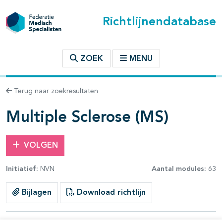
Richtlijnendatabase
t inhoudsopgave
ZOEK
MENU
n binnen deze richtlijn
Terug naar zoekresultaten
les openklappen
Multiple Sclerose (MS)
VOLGEN
Initiatief:
NVN
Aantal modules:
63
pagina's open- en dichtklappen
pagina's open- en dichtklappen
Bijlagen
Download richtlijn