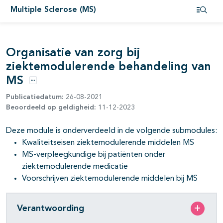
pagina's open- en dichtklappen
Multiple Sclerose (MS)
Open i
pagina's open- en dichtklappen
Organisatie van zorg bij
pagina's open- en dichtklappen
ziektemodulerende behandeling van
MS
pagina's open- en dichtklappen
Opties
Publicatiedatum:
26-08-2021
Beoordeeld op geldigheid:
11-12-2023
Deze module is onderverdeeld in de volgende submodules:
Kwaliteitseisen ziektemodulerende middelen MS
pagina's open- en dichtklappen
MS-verpleegkundige bij patiënten onder
pagina's open- en dichtklappen
ziektemodulerende medicatie
Voorschrijven ziektemodulerende middelen bij MS
Verantwoording