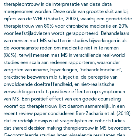
therapieontrouw in de interpretatie van deze data
meegenomen worden. Deze orde van grootte sluit aan bij
cijfers van de WHO (Sabate, 2003), waarbij een gemiddelde
therapietrouw van 80% voor chronische medicatie en 20%
voor leefstijladviezen wordt gerapporteerd. Behandelaars
van mensen met MS schatten in studies bijwerkingen in als
de voornaamste reden om medicatie niet in te nemen
(86%), terwijl mensen met MS in verschillende real-world
studies een scala aan redenen rapporteren, waaronder
vergeten van inname, bijwerkingen, ‘behandelmoeheid’,
praktische bezwaren m.b.t. injectie, de perceptie van
onvoldoende doeltreffendheid, en niet-realistische
verwachtingen m.b.t. positieve effecten op symptomen
van MS. Een positief effect van een goede counseling
vooraf op therapietrouw lijkt daarom aannemelijk. In een
recent review paper concluderen Ben-Zacharia et al
.
(2018)
dat er redelijk bewijs is uit vragenlijsten en cohortstudies
dat shared decision making therapietrouw in MS bevordert.
Gecontroleerde studies laten wisselende resultaten zien,