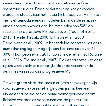
verminderen, al is dit nog nooit aangetoond in fase 3
registratie studies. Enige ondersteuning kan gevonden
worden in studies naar het natuurlijk beloop van MS. In niet
met ziektemodulerende middelen behandelde relapse-
onset cohorten wordt een life-time risico van 50% op
secundair progressieve MS beschreven (Tedeholm et al.,
2015; Tremlett et al., 2008; Eriksson et al., 2003;
Debouverie et al., 2009). In behandelde cohorten ligt deze
puntschatting lager: mogelijk een life-time risico van 15-
30% (Thompson et al., 2018; Lorscheider et al., 2016; Cree
et al., 2016; Trojano et al., 2007). De interpretatie van deze
cijfers wordt echter bemoeilijkt door de verschillende
definities van secundair progressieve MS.
De werkgroep vindt dat, indien er geen aanwijzingen zijn
voor actieve ziekte in het afgelopen jaar, initieel een
afwachtend beleid tot de behandelmogelijkheid hoort.
Behalve waarden en voorkeuren van de patiënt (zie
hierboven), evenals mogelijke nadelige effecten van