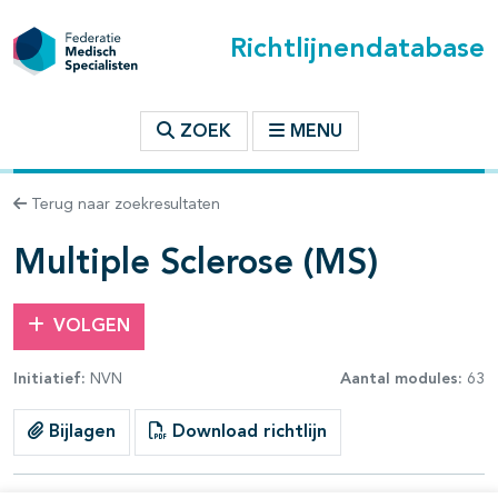
Richtlijnendatabase
t inhoudsopgave
ZOEK
MENU
n binnen deze richtlijn
Terug naar zoekresultaten
les openklappen
Multiple Sclerose (MS)
VOLGEN
Initiatief:
NVN
Aantal modules:
63
pagina's open- en dichtklappen
pagina's open- en dichtklappen
Bijlagen
Download richtlijn