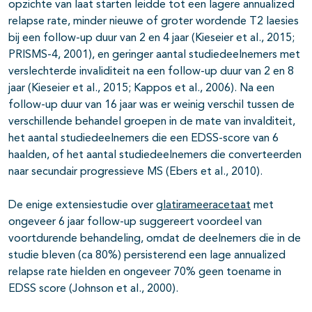
opzichte van laat starten leidde tot een lagere annualized
relapse rate, minder nieuwe of groter wordende T2 laesies
bij een follow-up duur van 2 en 4 jaar (Kieseier et al., 2015;
PRISMS-4, 2001), en geringer aantal studiedeelnemers met
verslechterde invaliditeit na een follow-up duur van 2 en 8
jaar (Kieseier et al., 2015; Kappos et al., 2006). Na een
follow-up duur van 16 jaar was er weinig verschil tussen de
verschillende behandel groepen in de mate van invalditeit,
het aantal studiedeelnemers die een EDSS-score van 6
haalden, of het aantal studiedeelnemers die converteerden
naar secundair progressieve MS (Ebers et al., 2010).
De enige extensiestudie over
glatirameeracetaat
met
ongeveer 6 jaar follow-up suggereert voordeel van
voortdurende behandeling, omdat de deelnemers die in de
studie bleven (ca 80%) persisterend een lage annualized
relapse rate hielden en ongeveer 70% geen toename in
EDSS score (Johnson et al., 2000).