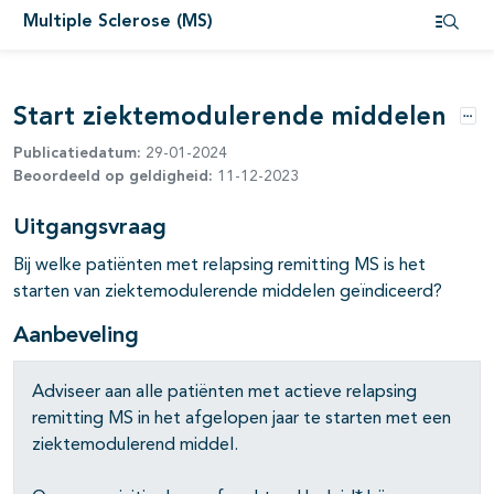
pagina's open- en dichtklappen
Multiple Sclerose (MS)
Open i
pagina's open- en dichtklappen
Start ziektemodulerende middelen
Opt
Publicatiedatum:
29-01-2024
Beoordeeld op geldigheid:
11-12-2023
Uitgangsvraag
Bij welke patiënten met relapsing remitting MS is het
starten van ziektemodulerende middelen geïndiceerd?
Aanbeveling
pagina's open- en dichtklappen
Adviseer aan alle patiënten met actieve relapsing
pagina's open- en dichtklappen
remitting MS in het afgelopen jaar te starten met een
ziektemodulerend middel.