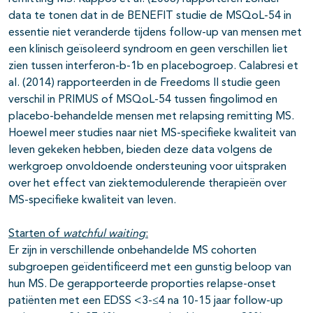
data te tonen dat in de BENEFIT studie de MSQoL-54 in
essentie niet veranderde tijdens follow-up van mensen met
een klinisch geïsoleerd syndroom en geen verschillen liet
zien tussen interferon-b-1b en placebogroep. Calabresi et
al. (2014) rapporteerden in de Freedoms II studie geen
verschil in PRIMUS of MSQoL-54 tussen fingolimod en
placebo-behandelde mensen met relapsing remitting MS.
Hoewel meer studies naar niet MS-specifieke kwaliteit van
leven gekeken hebben, bieden deze data volgens de
werkgroep onvoldoende ondersteuning voor uitspraken
over het effect van ziektemodulerende therapieën over
MS-specifieke kwaliteit van leven.
Starten of
watchful waiting
:
Er zijn in verschillende onbehandelde MS cohorten
subgroepen geïdentificeerd met een gunstig beloop van
hun MS. De gerapporteerde proporties relapse-onset
patiënten met een EDSS <3-≤4 na 10-15 jaar follow-up