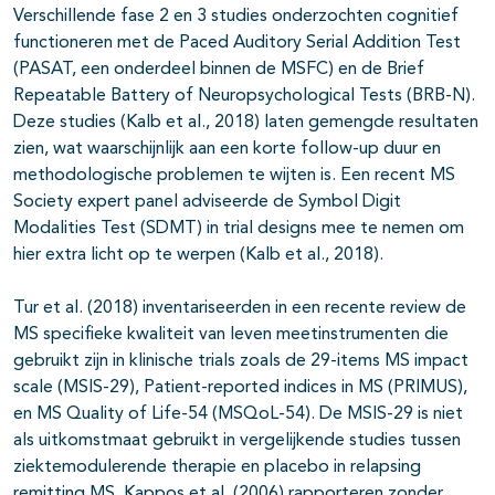
Verschillende fase 2 en 3 studies onderzochten cognitief
functioneren met de Paced Auditory Serial Addition Test
(PASAT, een onderdeel binnen de MSFC) en de Brief
Repeatable Battery of Neuropsychological Tests (BRB-N).
Deze studies (Kalb et al., 2018) laten gemengde resultaten
zien, wat waarschijnlijk aan een korte follow-up duur en
methodologische problemen te wijten is. Een recent MS
Society expert panel adviseerde de Symbol Digit
Modalities Test (SDMT) in trial designs mee te nemen om
hier extra licht op te werpen (Kalb et al., 2018).
Tur et al. (2018) inventariseerden in een recente review de
MS specifieke kwaliteit van leven meetinstrumenten die
gebruikt zijn in klinische trials zoals de 29-items MS impact
scale (MSIS-29), Patient-reported indices in MS (PRIMUS),
en MS Quality of Life-54 (MSQoL-54). De MSIS-29 is niet
als uitkomstmaat gebruikt in vergelijkende studies tussen
ziektemodulerende therapie en placebo in relapsing
remitting MS. Kappos et al. (2006) rapporteren zonder