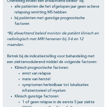
Overweeg initieel een afwachtend beleid* bij:
alle patiënten die het afgelopen jaar geen actieve
pagina's open- en dichtklappen
relapsing remitting MS hebben
bij patiënten met gunstige prognostische
pagina's open- en dichtklappen
factoren
*Bij afwachtend beleid monitor de patiënt klinisch en
radiologisch met MRI hersenen bij 3-6 en 12
maanden.
Betrek bij de indicatiestelling voor behandeling met
een ziektemodulerend middel de volgende factoren:
Klinisch prognostische factoren:
ernst van relapse
mate van herstel
symptomen herleidbaar tot lokalisaties
infratentorieel of myelum
Klinisch gunstige factoren:
1 of geen relapse in de eerste 5 jaar ziekte