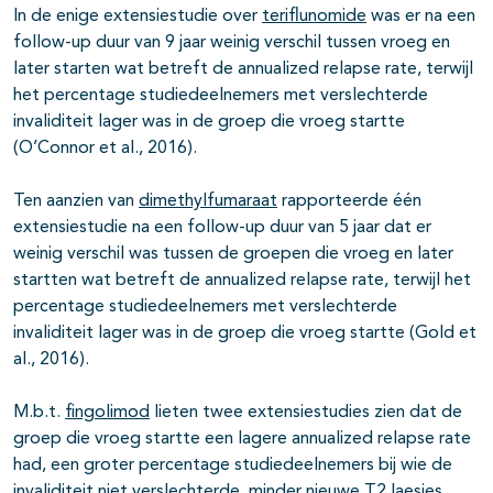
In de enige extensiestudie over
teriflunomide
was er na een
follow-up duur van 9 jaar weinig verschil tussen vroeg en
later starten wat betreft de annualized relapse rate, terwijl
het percentage studiedeelnemers met verslechterde
invaliditeit lager was in de groep die vroeg startte
(O’Connor et al., 2016).
Ten aanzien van
dimethylfumaraat
rapporteerde één
extensiestudie na een follow-up duur van 5 jaar dat er
weinig verschil was tussen de groepen die vroeg en later
startten wat betreft de annualized relapse rate, terwijl het
percentage studiedeelnemers met verslechterde
invaliditeit lager was in de groep die vroeg startte (Gold et
al., 2016).
M.b.t.
fingolimod
lieten twee extensiestudies zien dat de
groep die vroeg startte een lagere annualized relapse rate
had, een groter percentage studiedeelnemers bij wie de
invaliditeit niet verslechterde, minder nieuwe T2 laesies,