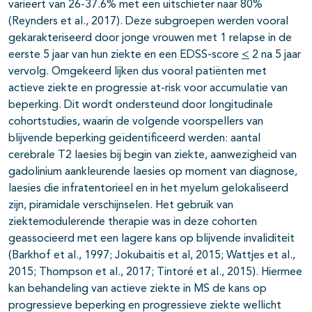
varieert van 26-37.6% met een uitschieter naar 80%
(Reynders et al., 2017). Deze subgroepen werden vooral
gekarakteriseerd door jonge vrouwen met 1 relapse in de
eerste 5 jaar van hun ziekte en een EDSS-score
<
2 na 5 jaar
vervolg. Omgekeerd lijken dus vooral patiënten met
actieve ziekte en progressie at-risk voor accumulatie van
beperking. Dit wordt ondersteund door longitudinale
cohortstudies, waarin de volgende voorspellers van
blijvende beperking geïdentificeerd werden: aantal
cerebrale T2 laesies bij begin van ziekte, aanwezigheid van
gadolinium aankleurende laesies op moment van diagnose,
laesies die infratentorieel en in het myelum gelokaliseerd
zijn, piramidale verschijnselen. Het gebruik van
ziektemodulerende therapie was in deze cohorten
geassocieerd met een lagere kans op blijvende invaliditeit
(
Barkhof et al., 1997; Jokubaitis et al, 2015; Wattjes et al.,
2015; Thompson et al., 2017; Tintoré et al., 2015). Hiermee
kan behandeling van actieve ziekte in MS de kans op
progressieve beperking en progressieve ziekte wellicht